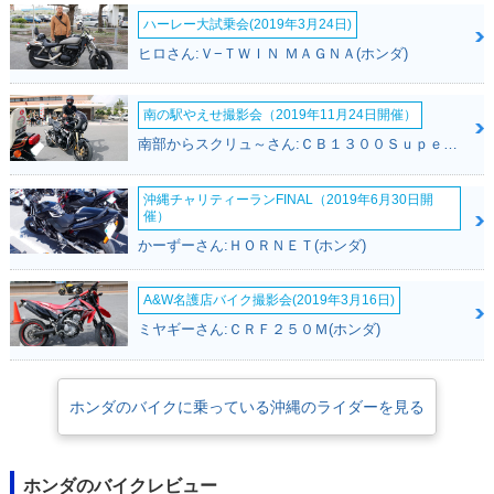
ハーレー大試乗会(2019年3月24日)
ヒロさん:Ｖ−ＴＷＩＮ ＭＡＧＮＡ(ホンダ)
南の駅やえせ撮影会（2019年11月24日開催）
2017年 CRF250L・
2015年 CRF250L・
2012年 CRF250L・
南部からスクリュ～さん:ＣＢ１３００Ｓｕｐｅｒ Ｆｏｕｒ(ホンダ)
マイナーチェンジ
カラーチェンジ
新登場
沖縄チャリティーランFINAL（2019年6月30日開
催）
かーずーさん:ＨＯＲＮＥＴ(ホンダ)
A&W名護店バイク撮影会(2019年3月16日)
ミヤギーさん:ＣＲＦ２５０Ｍ(ホンダ)
ホンダのバイクに乗っている沖縄のライダーを見る
ホンダのバイクレビュー