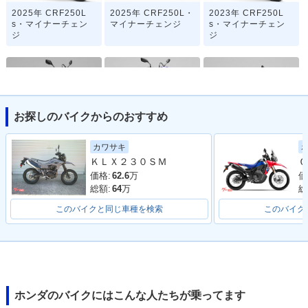
2025年 CRF250L
2025年 CRF250L・
2023年 CRF250L
s・マイナーチェン
マイナーチェンジ
s・マイナーチェン
ジ
ジ
お探しのバイクからのおすすめ
2023年 CRF250L・
2021年 CRF250L
2021年 CRF250L・
カワサキ
マイナーチェンジ
s・フルモデルチェ
フルモデルチェンジ
ＫＬＸ２３０ＳＭ
Ｃ
ンジ
価格:
62.6
万
価
総額:
64
万
総
このバイクと同じ車種を検索
このバイク
2019年 CRF250L T
2019年 CRF250L・
2017年 CRF250L T
ype LD・カラーチェ
カラーチェンジ
ype LD・追加
ンジ
ホンダのバイクにはこんな人たちが乗ってます