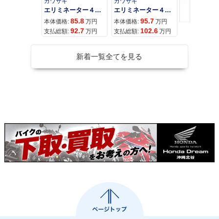
カワサキ
カワサキ
カワサキ
エリミネーター４００
エリミネーター４００ＳＥ
85.8
95.7
11
本体価格:
万円
本体価格:
万円
本体価格:
92.7
102.6
12
支払総額:
万円
支払総額:
万円
支払総額:
新着一覧全てを見る