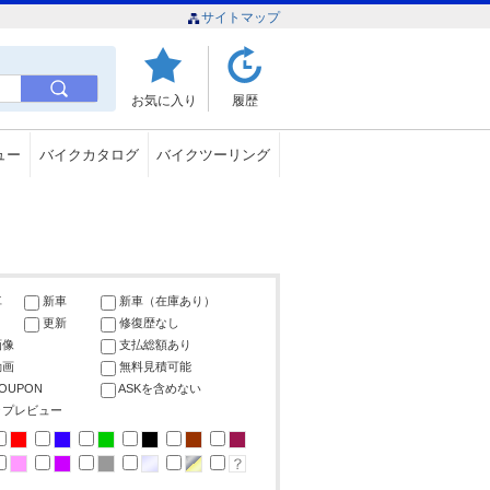
サイトマップ
お気に入り
履歴
ュー
バイクカタログ
バイクツーリング
車
新車
新車（在庫あり）
更新
修復歴なし
画像
支払総額あり
動画
無料見積可能
COUPON
ASKを含めない
ップレビュー