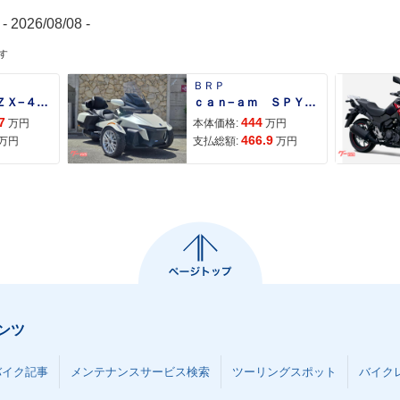
- 2026/08/08 -
す
ＢＲＰ
Ｎｉｎｊａ ＺＸ−４Ｒ ＳＥ
ｃａｎ−ａｍ ＳＰＹＤＥＲ ＲＴ ＬＩＭＩＴＥＤ
7
444
万円
本体価格:
万円
466.9
万円
支払総額:
万円
ンツ
バイク記事
メンテナンスサービス検索
ツーリングスポット
バイク