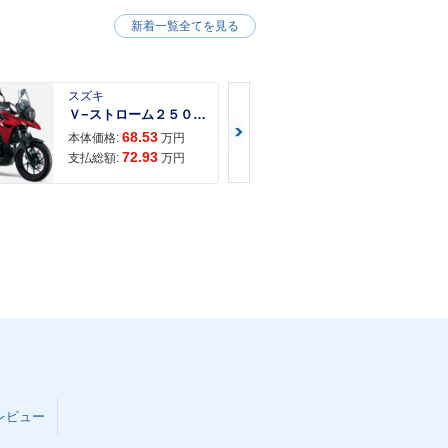
新着一覧全てを見る
スズキ
スズキ
Ｖ−ストローム２５０ ２６年モデル 水冷２気筒エンジン ＬＥＤヘッドライト標準装備
68.53
68.
本体価格:
万円
本体価格:
72.93
71.
支払総額:
万円
支払総額:
レビュー