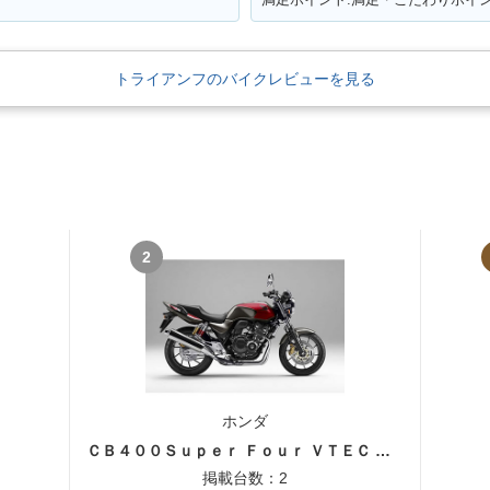
トライアンフのバイクレビューを見る
2
ホンダ
ＣＢ４００Ｓｕｐｅｒ Ｆｏｕｒ ＶＴＥＣ ＳＰＥＣ３
掲載台数：2