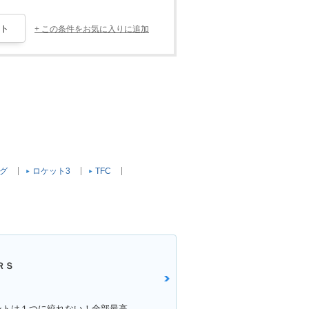
+ この条件をお気に入りに追加
グ
ロケット3
TFC
ＲＳ
満足ポイント:満足・こだわりポイントは１つに絞れない！全部最高！！