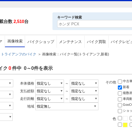
キーワード検索
載台数
2,510
台
画像検索
ア
バイクショップ
メンテナンス
バイク買取
バイクレビ
トライアンフのバイク
＞
画像検索：バイク一覧(トライアンフ,新着)
イク
0
件中 0～0件を表示
中古
その他
本体価格
～
新着
支払総額
～
複数
走行距離
～
車両
Goo
地域
ショ
色