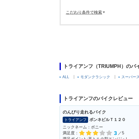
こだわり条件で検索
トライアンフ（TRIUMPH）の
ALL
モダンクラシック
スーパー
トライアンフのバイクレビュー
のんびり走れるバイク
ボンネビルＴ１２０
トライアンフ
ニックネーム：ボニー
3
満足度：
／5
満足ポイント:高トルク型エンジン！