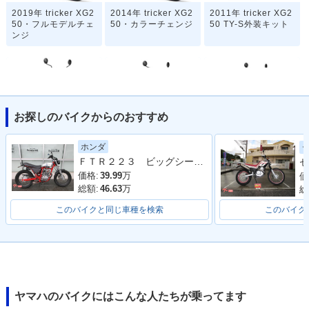
2019年 tricker XG2
2014年 tricker XG2
2011年 tricker XG2
50・フルモデルチェ
50・カラーチェンジ
50 TY-S外装キット
ンジ
お探しのバイクからのおすすめ
2010年 tricker XG2
2008年 tricker XG2
2008年 tricker XG2
ホンダ
50・カラーチェンジ
50 S・マイナーチェ
50・マイナーチェン
ＦＴＲ２２３ ビッグシーダーアルミタンク タックロールシート ロボハン フェンダーレス
セ
ンジ
ジ
価格:
39.99
万
価
総額:
46.63
万
総
このバイクと同じ車種を検索
このバイク
2006年 tricker XG2
2006年 tricker XG2
2005年 tricker XG2
50 S・カラーチェン
50・カラーチェンジ
50 S・追加
ジ
ヤマハのバイクにはこんな人たちが乗ってます