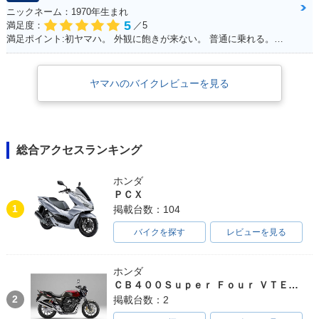
ニックネーム：1970年生まれ
5
満足度：
／5
満足ポイント:初ヤマハ。 外観に飽きが来ない。 普通に乗れる。早いけど安全運転。 SSから離れられない。 以外と疲れない。 特に不満なし。みんな見る。 自分にはちょうどいい。YAMAHA。
ヤマハのバイクレビューを見る
総合アクセスランキング
ホンダ
ＰＣＸ
1
掲載台数：104
バイクを探す
レビューを見る
ホンダ
ＣＢ４００Ｓｕｐｅｒ Ｆｏｕｒ ＶＴＥＣ ＳＰＥＣ３
2
掲載台数：2