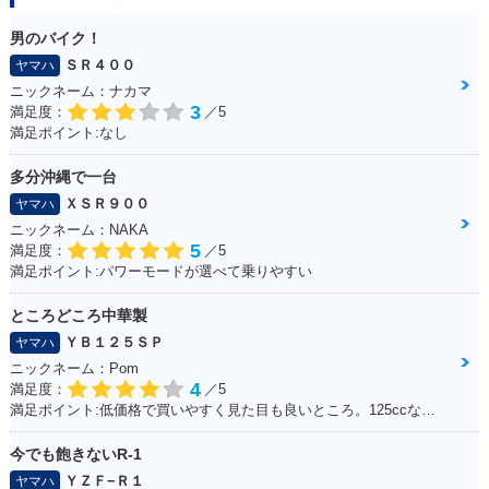
男のバイク！
ＳＲ４００
ヤマハ
ニックネーム：ナカマ
3
満足度：
／5
満足ポイント:なし
多分沖縄で一台
ＸＳＲ９００
ヤマハ
ニックネーム：NAKA
5
満足度：
／5
満足ポイント:パワーモードが選べて乗りやすい
ところどころ中華製
ＹＢ１２５ＳＰ
ヤマハ
ニックネーム：Pom
4
満足度：
／5
満足ポイント:低価格で買いやすく見た目も良いところ。125ccなので扱いやすい。
今でも飽きないR-1
ＹＺＦ−Ｒ１
ヤマハ