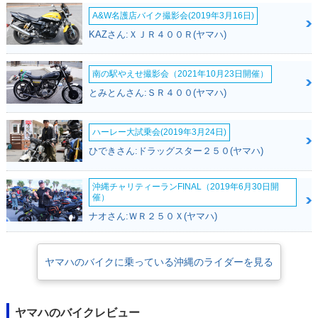
A&W名護店バイク撮影会(2019年3月16日)
KAZさん:ＸＪＲ４００Ｒ(ヤマハ)
南の駅やえせ撮影会（2021年10月23日開催）
2005年 tricker XG2
2004年 tricker XG2
とみとんさん:ＳＲ４００(ヤマハ)
50・カラーチェンジ
50・新登場
ハーレー大試乗会(2019年3月24日)
ひできさん:ドラッグスター２５０(ヤマハ)
沖縄チャリティーランFINAL（2019年6月30日開
催）
ナオさん:ＷＲ２５０Ｘ(ヤマハ)
ヤマハのバイクに乗っている沖縄のライダーを見る
ヤマハのバイクレビュー