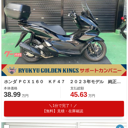
ホンダ ＰＣＸ１６０ ＫＦ４７ ２０２３年モデル 純正ロングスクリーン リアＢＯＸ 社外マフラー
本体価格
支払総額
38.99
45.63
万円
万円
1分で完了！
【無料】見積・在庫確認