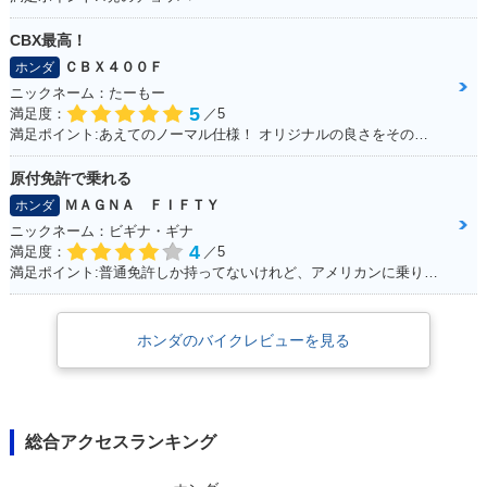
CBX最高！
ＣＢＸ４００Ｆ
ホンダ
ニックネーム：たーもー
5
満足度：
／5
満足ポイント:あえてのノーマル仕様！ オリジナルの良さをそのまま残して大事に乗って生きたい！！
原付免許で乗れる
ＭＡＧＮＡ ＦＩＦＴＹ
ホンダ
ニックネーム：ビギナ・ギナ
4
満足度：
／5
満足ポイント:普通免許しか持ってないけれど、アメリカンに乗りたいと思って探していたら、、 「あるじゃないかっ！小型のアメリカン！！」 50ccバイクの中では重厚感が有りますが、同メーカーで原付の「DIO」と同じ重量（80kg前後）なので取り回しも楽々♪ 足つきも良く、背の低い女の子でも余裕で乗りまわせます。 一番の魅力は低燃費。カブと同じエンジンを使っていて、燃費と耐久性に優れています。 私の所感ですが、ガソリンが全然減らないです（笑） 普通免許・原付免許で乗れますがギア4速のマニュアルですので、 原付とは言えど操作が異なります。購入する際はご注意を！
ホンダのバイクレビューを見る
総合アクセスランキング