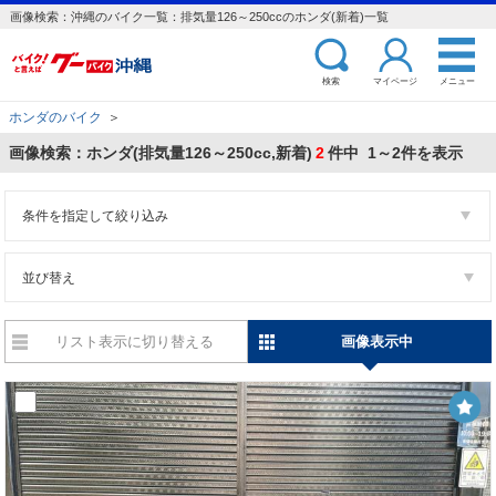
画像検索：沖縄のバイク一覧：排気量126～250ccのホンダ(新着)一覧
検索
マイページ
メニュー
ホンダのバイク
＞
画像検索：ホンダ(排気量126～250cc,新着)
2
件中 1～2件を表示
条件を指定して絞り込み
並び替え
リスト表示に切り替える
画像表示中