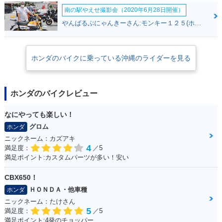
南の駅やえせ撮影会（2020年6月28日開催）
やんばるぶにゃんきーさん:モンキー１２５(ホンダ)
ホンダのバイクに乗っている沖縄のライダーを見る
ホンダのバイクレビュー
なにやっても楽しい！
グロム
ホンダ
ニックネーム：カズアキ
4
満足度：
／5
満足ポイント:カスタムパーツが多い！安い
CBX650！
ＨＯＮＤＡ・他車種
ホンダ
ニックネーム：たけさん
5
満足度：
／5
満足ポイント:4発のチョッパー