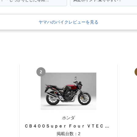
ヤマハのバイクレビューを見る
2
ホンダ
ＣＢ４００Ｓｕｐｅｒ Ｆｏｕｒ ＶＴＥＣ ＳＰＥＣ３
掲載台数：2