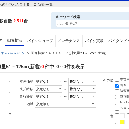
ccのヤマハＡＸＩＳ Ｚ(新着)一覧
キーワード検索
載台数
2,511
台
画像検索
ア
バイクショップ
メンテナンス
バイク買取
バイクレビ
ヤマハのバイク
＞
画像検索：ＡＸＩＳ Ｚ(排気量51～125cc,新着)
1～125cc,新着)
0
件中 0～0件を表示
中古
その他
本体価格
～
新着
支払総額
～
複数
走行距離
～
車両
Goo
地域
ショ
色