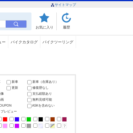
サイトマップ
お気に入り
履歴
ュー
バイクカタログ
バイクツーリング
車
新車
新車（在庫あり）
更新
修復歴なし
画像
支払総額あり
動画
無料見積可能
COUPON
ASKを含めない
ップレビュー