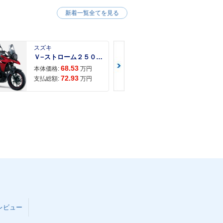
新着一覧全てを見る
スズキ
スズキ
Ｖ−ストローム２５０ ２６年モデル 水冷２気筒エンジン ＬＥＤヘッドライト標準装備
68.53
68.
本体価格:
万円
本体価格:
72.93
71.
支払総額:
万円
支払総額:
レビュー