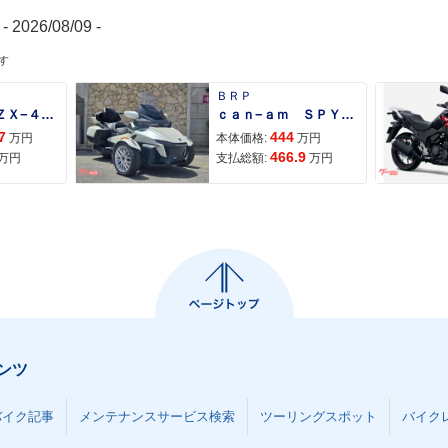
- 2026/08/09 -
す
ＢＲＰ
Ｎｉｎｊａ ＺＸ−４Ｒ ＳＥ
ｃａｎ−ａｍ ＳＰＹＤＥＲ ＲＴ ＬＩＭＩＴＥＤ
7
444
万円
本体価格:
万円
466.9
万円
支払総額:
万円
ンツ
バイク記事
メンテナンスサービス検索
ツーリングスポット
バイク