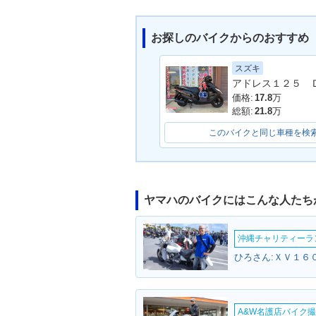
お探しのバイクからのおすすめ
スズキ
価格:
17.8
万
総額:
21.8
万
このバイクと同じ車種を検
ヤマハのバイクにはこんな人たち
沖縄チャリティーランF
ひろさん:ＸＶ１６
A&W名護店バイク撮影