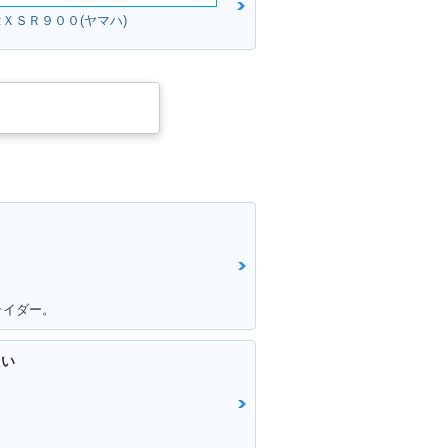
:ＸＳＲ９００(ヤマハ)
！
ライダー。
たい