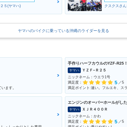
２５(ヤマハ)
クスクスさん
ヤマハのバイクに乗っている沖縄のライダーを見る
手作りハーフカウルのYZF-R25
ＹＺＦ−Ｒ２５
ヤマハ
ニックネーム：ウエラ1号
5
満足度：
／5
ています。
満足ポイント:速い。フルエキ、ス
エンジンのオーバーホールがし
ＸＪＲ４００Ｒ
ヤマハ
ニックネーム：かわ
5
満足度：
／5
満足ポイント:・国産250オフ最強のパワー！ ・しっかりとした専用設計の足回り！ ・スタイルよすぎ！ノーマル車でもめちゃカッコイイ！！ ・アフターパーツも250オフの中では多い方！ ・メンテサイクル長いから楽！ ・デカールでイメチェンし放題だから飽きが来ない！ ・ネットで情報集めがしやすい（ユーザーが多い）
満足ポイント:乗りやすい！