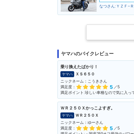
なつさん:ＹＺＦ−Ｒ
ヤマハのバイクレビュー
乗り換えたばかり！
ＸＳ６５０
ヤマハ
ニックネーム：こうきさん
5
満足度：
／5
満足ポイント:珍しい車種なので気に入っ
ＷＲ２５０Ｘかっこよすぎ。
ＷＲ２５０Ｘ
ヤマハ
ニックネーム：ゆーさん
5
満足度：
／5