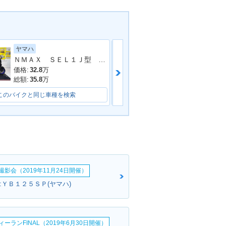
ヤマハ
ホンダ
ＮＭＡＸ ＳＥＬ１Ｊ型 ２０２５年モデル ＡＢＳ キーレス リアキャリア リアＢＯＸ
価格:
32.8
万
価格:
19.8
万
総額:
35.8
万
総額:
24.8
万
このバイクと同じ車種を検索
このバイクと同じ車種を検索
影会（2019年11月24日開催）
:ＹＢ１２５ＳＰ(ヤマハ)
ーランFINAL（2019年6月30日開催）