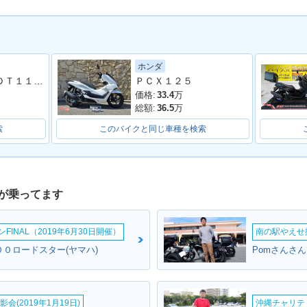
ホンダ
アドレス１２５ ＤＴ１１Ａ型 ２０２０年モデル ＬＥＤヘッドライト リアキャリア マルチマウントバー
ＰＣＸ１２５
価格:
33.4
万
総額:
36.5
万
索
このバイクと同じ車種を検索
が乗ってます
INAL（2019年6月30日開催）
南の駅やえせ撮
００ロードスター(ヤマハ)
Pomさんさん
会(2019年1月19日)
沖縄チャリティ