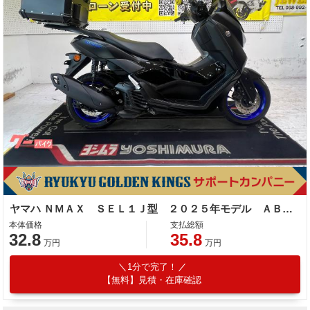
ヤマハ ＮＭＡＸ ＳＥＬ１Ｊ型 ２０２５年モデル ＡＢＳ キーレス リアキャリア リアＢＯＸ
本体価格
支払総額
32.8
35.8
万円
万円
1分で完了！
【無料】見積・在庫確認