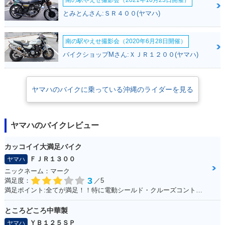
とみとんさん:ＳＲ４００(ヤマハ)
南の駅やえせ撮影会（2020年6月28日開催）
バイクショップMさん:ＸＪＲ１２００(ヤマハ)
ヤマハのバイクに乗っている沖縄のライダーを見る
ヤマハのバイクレビュー
カッコイイ大満足バイク
ＦＪＲ１３００
ヤマハ
ニックネーム：マーク
3
満足度：
／5
満足ポイント:全てが満足！！特に電動シールド・クルーズコントロール！
ところどころ中華製
ＹＢ１２５ＳＰ
ヤマハ