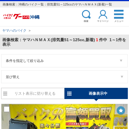
画像検索：沖縄のバイク一覧：排気量51～125ccのヤマハＮＭＡＸ(新着)一覧
検索
マイページ
メニュー
ヤマハのバイク
＞
画像検索：ヤマハＮＭＡＸ(排気量51～125cc,新着)
1
件中 1～1件を
表示
条件を指定して絞り込み
並び替え
リスト表示に切り替える
画像表示中