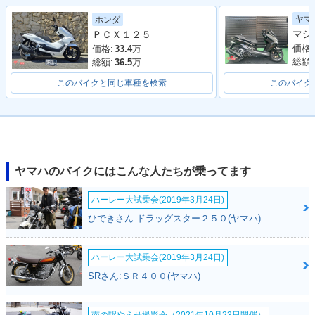
2022年 NMAX AB
2021年 NMAX AB
2021年 NMAX ABS
ヤマ
ホンダ
S・カラーチェンジ
S・フルモデルチェ
ＰＣＸ１２５
ンジ
価格:
価格:
33.4
万
総額:
総額:
36.5
万
このバイクと同じ車種を検索
このバイク
2020年 NMAX AB
2019年 NMAX AB
2018年 NMAX AB
S・カラーチェンジ
S・カラーチェンジ
S・カラーチェンジ
ヤマハのバイクにはこんな人たちが乗ってます
ハーレー大試乗会(2019年3月24日)
ひできさん:ドラッグスター２５０(ヤマハ)
ハーレー大試乗会(2019年3月24日)
2017年 NMAX AB
2016年 NMAX・新
S・マイナーチェン
登場
SRさん:ＳＲ４００(ヤマハ)
ジ
南の駅やえせ撮影会（2021年10月23日開催）