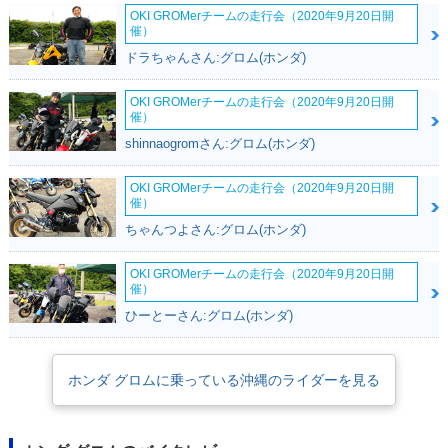
OKI GROMerチームの走行会（2020年9月20日開
催）
ドラちゃんさん:グロム(ホンダ)
2015年 GROM・カ
2014年 GROM・マ
2013年 GROM・新
OKI GROMerチームの走行会（2020年9月20日開
ラーチェンジ
イナーチェンジ
登場
催）
shinnaogromさん:グロム(ホンダ)
OKI GROMerチームの走行会（2020年9月20日開
催）
ちゃんつよさん:グロム(ホンダ)
2013年 MSX125
OKI GROMerチームの走行会（2020年9月20日開
催）
ひーとーさん:グロム(ホンダ)
ホンダ グロムに乗っている沖縄のライダーを見る