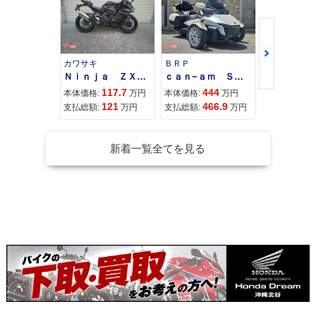
カワサキ
ＢＲＰ
スズキ
Ｎｉｎｊａ ＺＸ−４Ｒ ＳＥ
ｃａｎ−ａｍ ＳＰＹＤＥＲ ＲＴ ＬＩＭＩＴＥＤ
117.7
444
68
本体価格:
万円
本体価格:
万円
本体価格:
121
466.9
71
支払総額:
万円
支払総額:
万円
支払総額:
新着一覧全てを見る