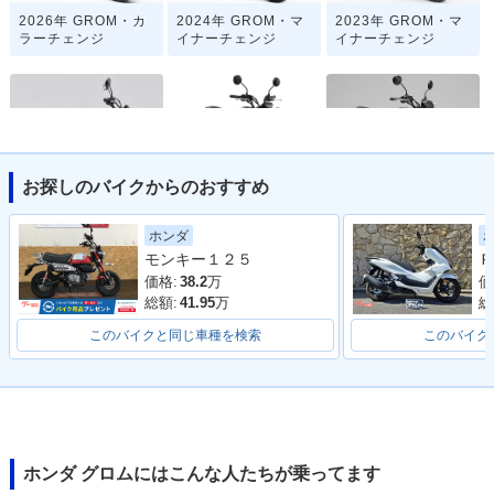
2026年 GROM・カ
2024年 GROM・マ
2023年 GROM・マ
ラーチェンジ
イナーチェンジ
イナーチェンジ
お探しのバイクからのおすすめ
2021年 GROM・フ
2021年 MSX125 G
2020年 GROM・カ
ルモデルチェンジ
ROM
ラーチェンジ
ホンダ
モンキー１２５
Ｐ
価格:
38.2
万
価
総額:
41.95
万
総
このバイクと同じ車種を検索
このバイク
2018年 GROM・カ
2016年 GROM・マ
2016年 MSX125S
ラーチェンジ
イナーチェンジ
F・マイナーチェン
ジ
ホンダ グロムにはこんな人たちが乗ってます