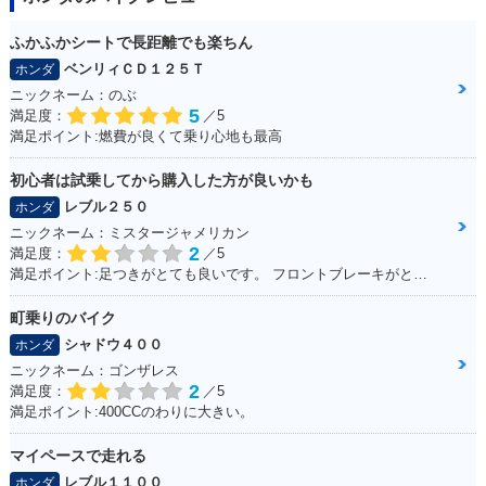
ふかふかシートで長距離でも楽ちん
ベンリィＣＤ１２５Ｔ
ホンダ
ニックネーム：のぶ
5
満足度：
／5
満足ポイント:燃費が良くて乗り心地も最高
初心者は試乗してから購入した方が良いかも
レブル２５０
ホンダ
ニックネーム：ミスタージャメリカン
2
満足度：
／5
満足ポイント:足つきがとても良いです。 フロントブレーキがとてもよく効くため安心感があります。 アメリカンタイプと言われるだけあって、巡航速度に乗ると安定性が比較的良いです。
町乗りのバイク
シャドウ４００
ホンダ
ニックネーム：ゴンザレス
2
満足度：
／5
満足ポイント:400CCのわりに大きい。
マイペースで走れる
レブル１１００
ホンダ