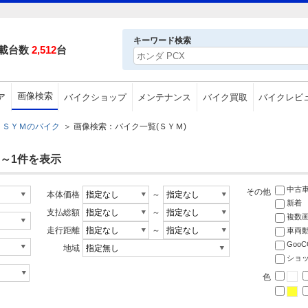
キーワード検索
載台数
2,512
台
画像検索
ア
バイクショップ
メンテナンス
バイク買取
バイクレビ
ＳＹＭのバイク
＞
画像検索：バイク一覧(ＳＹＭ)
1～1件を表示
中古
その他
本体価格
～
新着
支払総額
～
複数
走行距離
～
車両
Goo
地域
ショ
色