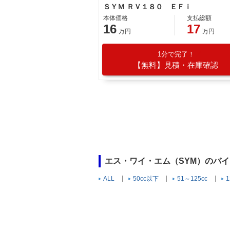
ＳＹＭ ＲＶ１８０ ＥＦｉ
本体価格
支払総額
16
17
万円
万円
1分で完了！
【無料】見積・在庫確認
エス・ワイ・エム（SYM）のバ
ALL
50cc以下
51～125cc
1