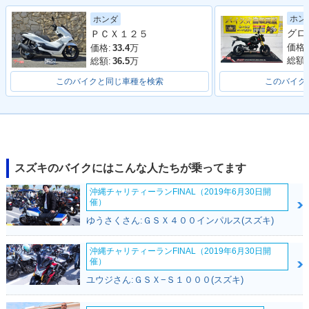
2020年 GSX-R125
2019年 GSX-R125
2018年 GSX-R125
ホン
ホンダ
ABS・マイナーチェ
ABS・カラーチェン
ABS・新登場
ＰＣＸ１２５
ンジ
ジ
価格:
価格:
33.4
万
総額:
総額:
36.5
万
このバイクと同じ車種を検索
このバイク
2017年 GSX-R12
5・新登場
スズキのバイクにはこんな人たちが乗ってます
沖縄チャリティーランFINAL（2019年6月30日開
催）
ゆうさくさん:ＧＳＸ４００インパルス(スズキ)
沖縄チャリティーランFINAL（2019年6月30日開
催）
ユウジさん:ＧＳＸ−Ｓ１０００(スズキ)