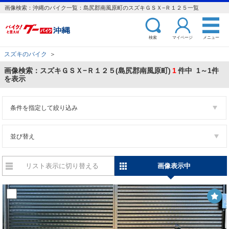
画像検索：沖縄のバイク一覧：島尻郡南風原町のスズキＧＳＸ−Ｒ１２５一覧
検索
マイページ
メニュー
スズキのバイク
＞
画像検索：スズキＧＳＸ−Ｒ１２５(島尻郡南風原町)
1
件中 1～1件
を表示
条件を指定して絞り込み
並び替え
リスト表示に切り替える
画像表示中