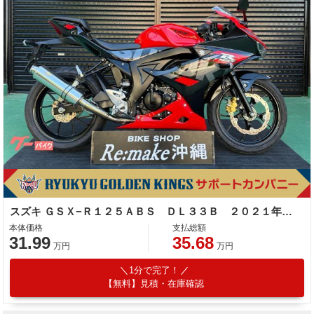
スズキ ＧＳＸ−Ｒ１２５ＡＢＳ ＤＬ３３Ｂ ２０２１年モデル 社外マフラー ストロンガーレッド
本体価格
支払総額
31.99
35.68
万円
万円
1分で完了！
【無料】見積・在庫確認