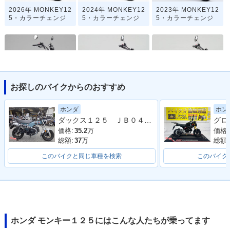
2026年 MONKEY12
2024年 MONKEY12
2023年 MONKEY12
5・カラーチェンジ
5・カラーチェンジ
5・カラーチェンジ
お探しのバイクからのおすすめ
2021年 MONKEY12
2020年 MONKEY12
2020年 MONKEY12
5・フルモデルチェ
5 ABS・カラーチェ
5・カラーチェンジ
ホンダ
ホン
ンジ
ンジ
ダックス１２５ ＪＢ０４型 ワンオーナー フロントカゴ ＡＢＳ ＬＥＤ 整備 保証 自賠責保険
価格:
35.2
万
価格:
総額:
37
万
総額:
このバイクと同じ車種を検索
このバイク
2019年 MONKEY12
2019年 MONKEY12
2018年 MONKEY12
5 ABS・カラーチェ
5・カラーチェンジ
5 ABS・新登場
ンジ
ホンダ モンキー１２５にはこんな人たちが乗ってます