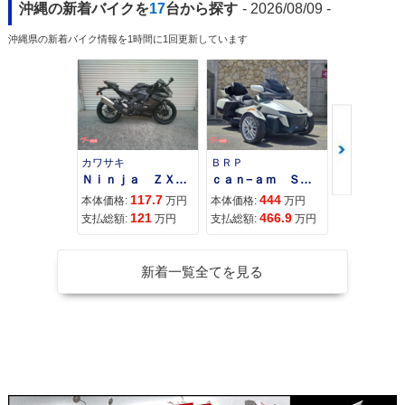
沖縄の新着バイクを
17
台から探す
- 2026/08/09 -
沖縄県の新着バイク情報を1時間に1回更新しています
カワサキ
ＢＲＰ
スズキ
Ｎｉｎｊａ ＺＸ−４Ｒ ＳＥ
ｃａｎ−ａｍ ＳＰＹＤＥＲ ＲＴ ＬＩＭＩＴＥＤ
117.7
444
68
本体価格:
万円
本体価格:
万円
本体価格:
121
466.9
71
支払総額:
万円
支払総額:
万円
支払総額:
新着一覧全てを見る