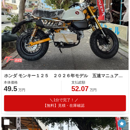
ホンダ モンキー１２５ ２０２６年モデル 五速マニュアル ＡＢＳ ＬＥＤヘッドライト チェック柄シート
本体価格
支払総額
49.5
52.07
万円
万円
1分で完了！
【無料】見積・在庫確認