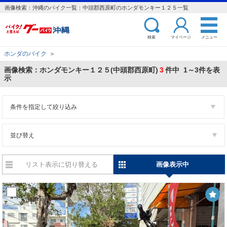
画像検索：沖縄のバイク一覧：中頭郡西原町のホンダモンキー１２５一覧
検索
マイページ
メニュー
ホンダのバイク
＞
画像検索：ホンダモンキー１２５(中頭郡西原町)
3
件中 1～3件を表
示
条件を指定して絞り込み
並び替え
リスト表示に切り替える
画像表示中