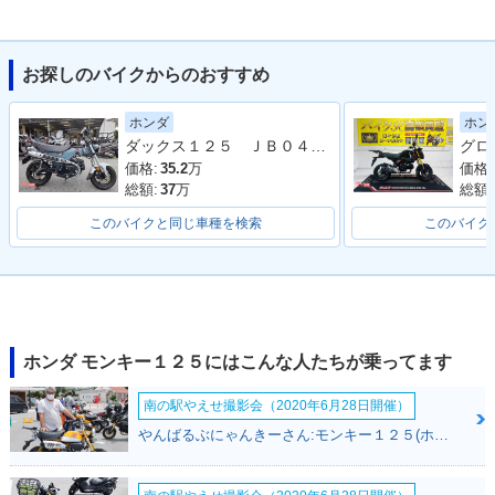
お探しのバイクからのおすすめ
2021年 MONKEY12
2020年 MONKEY12
2020年 MONKEY12
5・フルモデルチェ
5 ABS・カラーチェ
5・カラーチェンジ
ホンダ
ホン
ンジ
ンジ
ダックス１２５ ＪＢ０４型 ワンオーナー フロントカゴ ＡＢＳ ＬＥＤ 整備 保証 自賠責保険
価格:
35.2
万
価格:
総額:
37
万
総額:
このバイクと同じ車種を検索
このバイク
2019年 MONKEY12
2019年 MONKEY12
2018年 MONKEY12
5 ABS・カラーチェ
5・カラーチェンジ
5 ABS・新登場
ンジ
ホンダ モンキー１２５にはこんな人たちが乗ってます
南の駅やえせ撮影会（2020年6月28日開催）
やんばるぶにゃんきーさん:モンキー１２５(ホンダ)