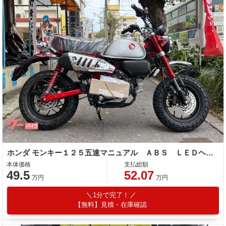
ホンダ モンキー１２５五速マニュアル ＡＢＳ ＬＥＤヘッドライト チェック柄シート
本体価格
支払総額
49.5
52.07
万円
万円
1分で完了！
【無料】見積・在庫確認