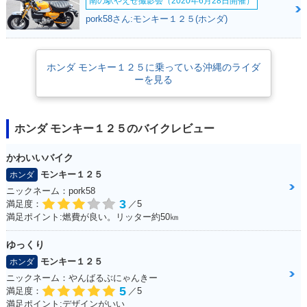
南の駅やえせ撮影会（2020年6月28日開催）
2018年 MONKEY12
MONKEY125・その
5・新登場
他
pork58さん:モンキー１２５(ホンダ)
ホンダ モンキー１２５に乗っている沖縄のライダ
ーを見る
ホンダ モンキー１２５のバイクレビュー
かわいいバイク
モンキー１２５
ホンダ
ニックネーム：pork58
3
満足度：
／5
満足ポイント:燃費が良い。リッター約50㎞
ゆっくり
モンキー１２５
ホンダ
ニックネーム：やんばるぶにゃんきー
5
満足度：
／5
満足ポイント:デザインがいい