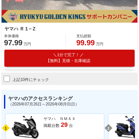
ヤマハ Ｒ１−Ｚ
本体価格
支払総額
97.99
99.99
万円
万円
1分で完了！
【無料】見積・在庫確認
上記10件にチェック
ヤマハのアクセスランキング
（2026年07月26日～2026年08月01日）
ヤマハ ＮＭＡＸ
29
掲載台数
台
1
2