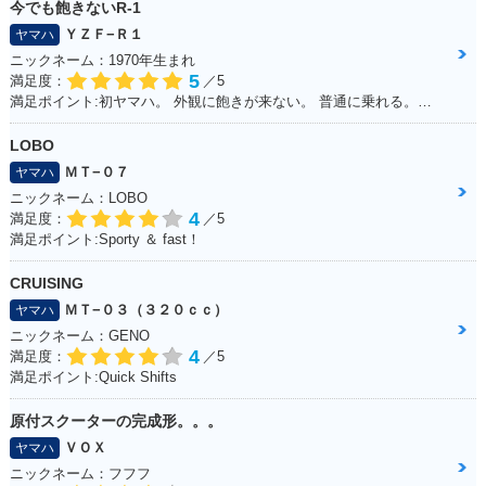
今でも飽きないR-1
ＹＺＦ−Ｒ１
ヤマハ
ニックネーム：1970年生まれ
5
満足度：
／5
満足ポイント:初ヤマハ。 外観に飽きが来ない。 普通に乗れる。早いけど安全運転。 SSから離れられない。 以外と疲れない。 特に不満なし。みんな見る。 自分にはちょうどいい。YAMAHA。
LOBO
ＭＴ−０７
ヤマハ
ニックネーム：LOBO
4
満足度：
／5
満足ポイント:Sporty ＆ fast！
CRUISING
ＭＴ−０３（３２０ｃｃ）
ヤマハ
ニックネーム：GENO
4
満足度：
／5
満足ポイント:Quick Shifts
原付スクーターの完成形。。。
ＶＯＸ
ヤマハ
ニックネーム：フフフ