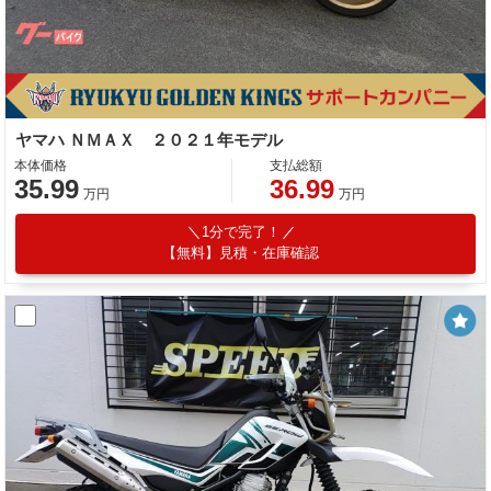
ヤマハ ＮＭＡＸ ２０２１年モデル
本体価格
支払総額
35.99
36.99
万円
万円
1分で完了！
【無料】見積・在庫確認