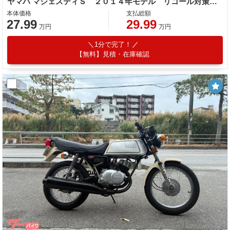
ヤマハ マジェスティＳ ２０１４年モデル リコール対策済み ＳＰタダオマフラー ＥＴＣ装備
本体価格
支払総額
27.99
29.99
万円
万円
1分で完了！
【無料】見積・在庫確認