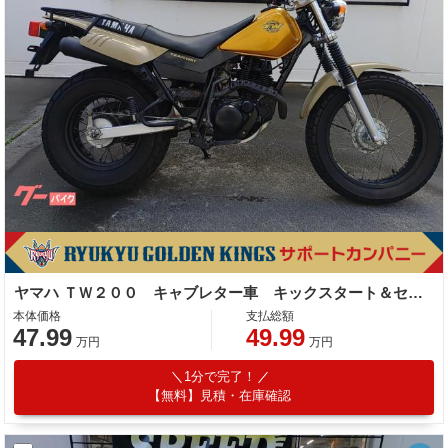
ヤマハ ＴＷ２００ キャブレター車 キックスタート＆セルスタート
本体価格
支払総額
47.99
49.99
万円
万円
1分で完了！
【無料】見積・在庫確認