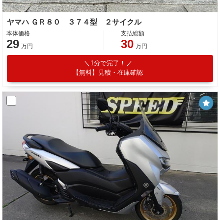
ヤマハ ＧＲ８０ ３７４型 ２サイクル
本体価格
支払総額
29
30
万円
万円
1分で完了！
【無料】見積・在庫確認