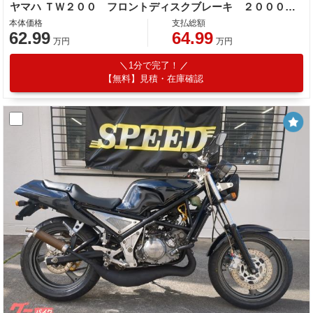
ヤマハ ＴＷ２００ フロントディスクブレーキ ２０００年モデル
本体価格
支払総額
62.99
64.99
万円
万円
1分で完了！
【無料】見積・在庫確認