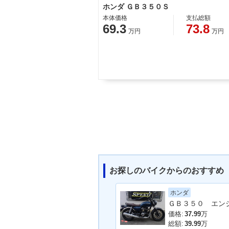
ホンダ ＧＢ３５０Ｓ
本体価格
支払総額
69.3
73.8
万円
万円
お探しのバイクからのおすすめ
ホンダ
価格:
37.99
万
総額:
39.99
万