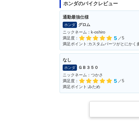
ホンダのバイクレビュー
通勤最強仕様
グロム
ホンダ
ニックネーム：k-oshiro
5
満足度：
／5
なし
ＧＢ３５０
ホンダ
ニックネーム：つかさ
5
満足度：
／5
満足ポイント:みため