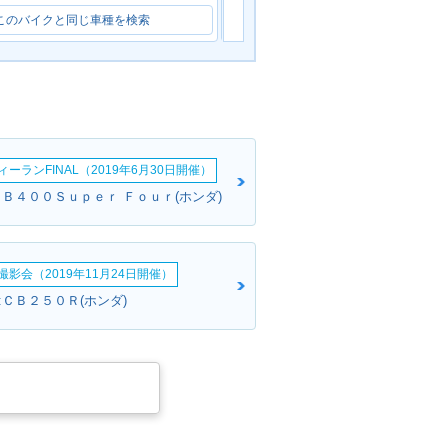
このバイクと同じ車種を検索
このバイクと同じ車種を検索
ーランFINAL（2019年6月30日開催）
ＣＢ４００Ｓｕｐｅｒ Ｆｏｕｒ(ホンダ)
影会（2019年11月24日開催）
:ＣＢ２５０Ｒ(ホンダ)