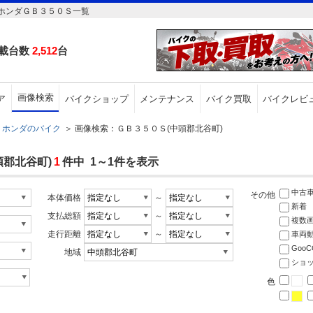
ホンダＧＢ３５０Ｓ一覧
載台数
2,512
台
画像検索
ア
バイクショップ
メンテナンス
バイク買取
バイクレビ
ホンダのバイク
＞
画像検索：ＧＢ３５０Ｓ(中頭郡北谷町)
郡北谷町)
1
件中 1～1件を表示
中古
その他
本体価格
～
新着
支払総額
～
複数
走行距離
～
車両
Goo
地域
ショ
色