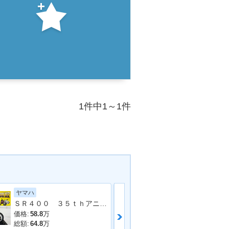
1件中1～1件
ヤマハ
ホンダ
ＳＲ４００ ３５ｔｈアニバーサリーＥＤ ２０１３年モデル 社外マフラー フェンダーレス 社外シート 社外フェンダー その他多数
価格:
58.8
万
価格:
54.8
万
総額:
64.8
万
総額:
59.8
万