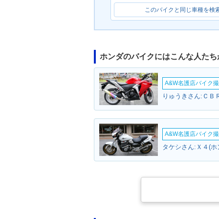
このバイクと同じ車種を検
ホンダのバイクにはこんな人たち
A&W名護店バイク撮影
りゅうきさん:ＣＢＲ
A&W名護店バイク撮影
タケシさん:Ｘ４(ホ