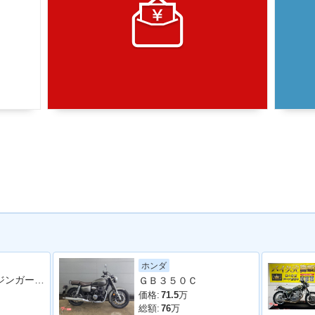
ホンダ
ＧＢ３５０ エンジンガード付 車検１１月
ＧＢ３５０Ｃ
価格:
71.5
万
総額:
76
万