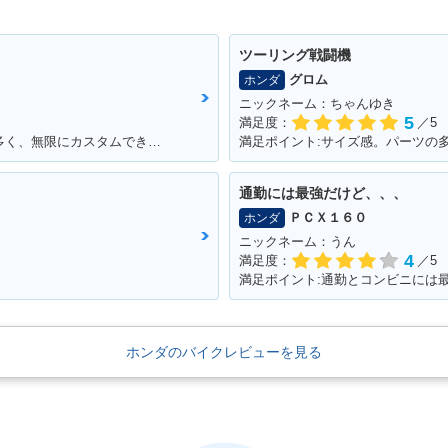
ツーリング戦闘機
グロム
ホンダ
ニックネーム：ちゃんゆき
5
満足度：
／5
満足ポイント:カスタムパーツがとにかく多く、無限にカスタムできる。
満足ポイント:サイズ感。パーツの
通勤には最強だけど、、、
ＰＣＸ１６０
ホンダ
ニックネーム：うん
4
満足度：
／5
ホンダのバイクレビューを見る