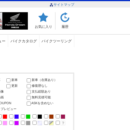
サイトマップ
お気に入り
履歴
ュー
バイクカタログ
バイクツーリング
車
新車
新車（在庫あり）
更新
修復歴なし
画像
支払総額あり
動画
無料見積可能
COUPON
ASKを含めない
ップレビュー