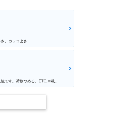
多さ、カッコよさ
満足ポイント:通勤とコンビニには最強です。荷物つめる、ETC.車載カメラ、ロングスクリーンでした。平和な日本を肌で感じることできます。 けれど、、、