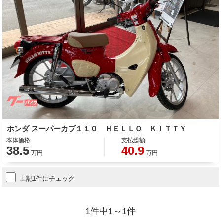
ホンダ スーパーカブ１１０ ＨＥＬＬＯ ＫＩＴＴＹ
本体価格
支払総額
38.5
40.9
万円
万円
上記1件にチェック
1件中1～1件