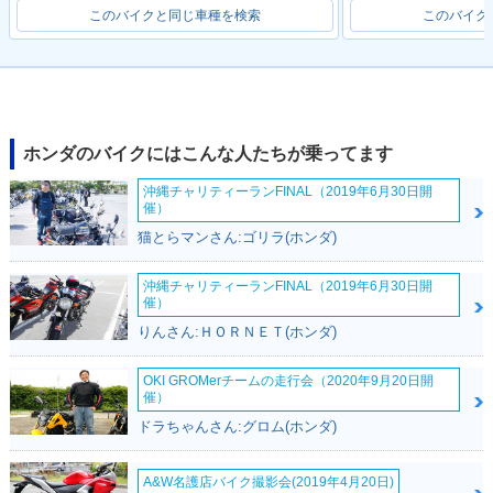
このバイクと同じ車種を検索
このバイク
2019年 Super Cub
2019年 Super Cub
2018年 Super Cub
110 Street・特別・
110 60周年アニバー
110・フルモデルチ
限定仕様
サリー・特別・限定
ェンジ
ホンダのバイクにはこんな人たちが乗ってます
仕様
沖縄チャリティーランFINAL（2019年6月30日開
催）
猫とらマンさん:ゴリラ(ホンダ)
沖縄チャリティーランFINAL（2019年6月30日開
催）
2012年 Super Cub
2010年 Super Cub
2010年 Super Cub
りんさん:ＨＯＲＮＥＴ(ホンダ)
110・フルモデルチ
110・カラーチェン
110・カラーチェン
ェンジ
ジ
ジ
OKI GROMerチームの走行会（2020年9月20日開
催）
ドラちゃんさん:グロム(ホンダ)
A&W名護店バイク撮影会(2019年4月20日)