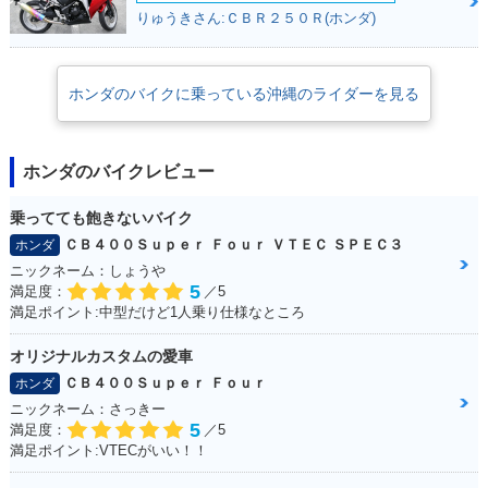
りゅうきさん:ＣＢＲ２５０Ｒ(ホンダ)
2009年 Super Cub
110・新登場
ホンダのバイクに乗っている沖縄のライダーを見る
ホンダのバイクレビュー
乗ってても飽きないバイク
ＣＢ４００Ｓｕｐｅｒ Ｆｏｕｒ ＶＴＥＣ ＳＰＥＣ３
ホンダ
ニックネーム：しょうや
5
満足度：
／5
満足ポイント:中型だけど1人乗り仕様なところ
オリジナルカスタムの愛車
ＣＢ４００Ｓｕｐｅｒ Ｆｏｕｒ
ホンダ
ニックネーム：さっきー
5
満足度：
／5
満足ポイント:VTECがいい！！