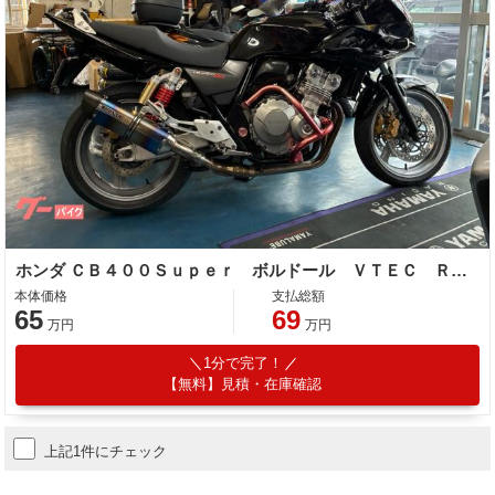
ホンダ ＣＢ４００Ｓｕｐｅｒ ボルドール ＶＴＥＣ Ｒｅｖｏ ＮＣ４２ ＥＴＣ グリップヒーター エンジンガード 車検対応マフラー
本体価格
支払総額
65
69
万円
万円
1分で完了！
【無料】見積・在庫確認
上記1件にチェック