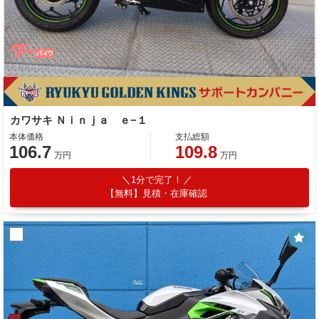
カワサキ Ｎｉｎｊａ ｅ−１
本体価格
支払総額
106.7
109.8
万円
万円
1分で完了！
【無料】見積・在庫確認