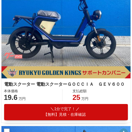
電動スクーター 電動スクーターＧＯＣＣＩＡ ＧＥＶ６００
本体価格
支払総額
19.6
25
万円
万円
1分で完了！
【無料】見積・在庫確認