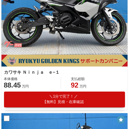
カワサキ Ｎｉｎｊａ ｅ−１
本体価格
支払総額
88.45
92
万円
万円
1分で完了！
【無料】見積・在庫確認