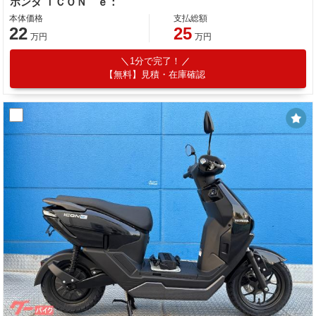
ホンダ ＩＣＯＮ ｅ：
本体価格
支払総額
22
25
万円
万円
1分で完了！
【無料】見積・在庫確認