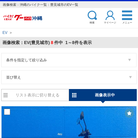
画像検索：沖縄のバイク一覧：豊見城市のEV一覧
検索
マイページ
メニュー
EV
＞
画像検索：EV(豊見城市)
8
件中 1～8件を表示
条件を指定して絞り込み
並び替え
リスト表示に切り替える
画像表示中