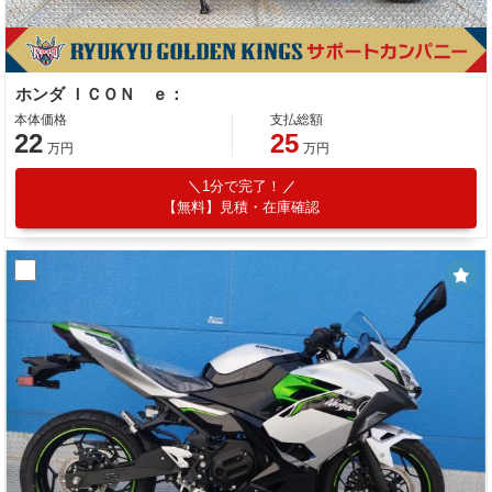
ホンダ ＩＣＯＮ ｅ：
本体価格
支払総額
22
25
万円
万円
1分で完了！
【無料】見積・在庫確認