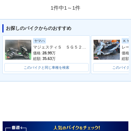
1件中1～1件
お探しのバイクからのおすすめ
ヤマハ
ＫＹ
マジェスティＳ ＳＧ５２Ｊ 最終２０２０年モデル 純正ロングスクリーン ブラックメタリックＸ
価格:
28.99
万
価格:
総額:
35.63
万
総額:
このバイクと同じ車種を検索
このバイク