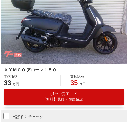
ＫＹＭＣＯ アローマ１５０
本体価格
支払総額
33
35
万円
万円
1分で完了！
【無料】見積・在庫確認
上記1件にチェック