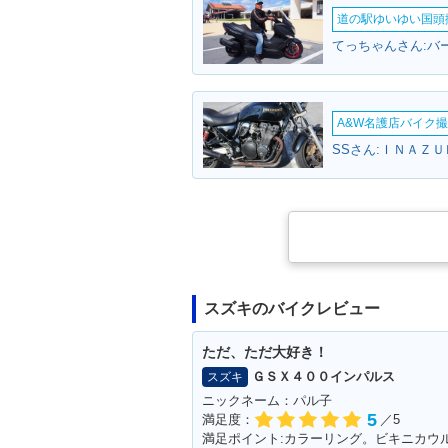
道の駅ゆいゆい国頭撮
てっちゃんさん:バ
A&W名護店バイク撮影
SSさん:ＩＮＡＺＵ
スズキのバイクレビュー
ただ、ただ大好き！
ＧＳＸ４００インパルス
スズキ
ニックネーム：パル子
5
満足度：
／5
満足ポイント:カラーリング。ビキニカウ