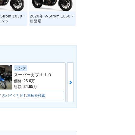
-Strom 1050・
2020年 V-Strom 1050・
ェンジ
新登場
スズキ
ホンダ
スーパーカブ１１０
価格:
11.8
万
価格:
23.6
万
総額:
14.8
万
総額:
24.65
万
このバイクと同じ車種を検索
このバイクと同じ車種を検索