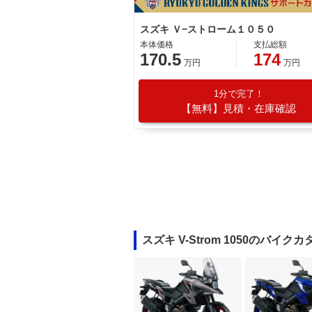
スズキ Ｖ−ストローム１０５０
本体価格
支払総額
170.5
174
万円
万円
1分で完了！
【無料】見積・在庫確認
スズキ V-Strom 1050のバイク