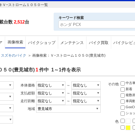
キＶ−ストローム１０５０一覧
キーワード検索
載台数
2,512
台
画像検索
ア
バイクショップ
メンテナンス
バイク買取
バイクレビ
スズキのバイク
＞
画像検索：Ｖ−ストローム１０５０(豊見城市)
５０(豊見城市)
1
件中 1～1件を表示
中古
その他
本体価格
～
新着
支払総額
～
複数
走行距離
～
車両
Goo
地域
ショ
色