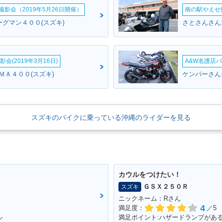
影会（2019年5月26日開催）
南の駅やえせ撮
ーグマン４００(スズキ)
会(2019年3月16日)
A&W名護店バ
ＭＡ４００(スズキ)
ケンパーさん
スズキのバイクに乗っている沖縄のライダーを見る
カウルをつけたい！
ＧＳＸ２５０Ｒ
スズキ
ニックネーム：Rさん
4
満足度：
／5
ル
満足ポイント:ハザードランプがあ