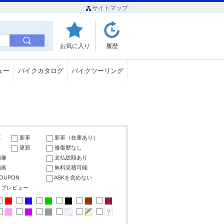
サイトマップ
お気に入り
履歴
ュー
バイクカタログ
バイクツーリング
車
新車
新車（在庫あり）
更新
修復歴なし
画像
支払総額あり
動画
無料見積可能
COUPON
ASKを含めない
ップレビュー