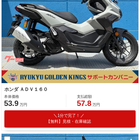
ホンダ ＡＤＶ１６０
本体価格
支払総額
53.9
57.8
万円
万円
1分で完了！
【無料】見積・在庫確認