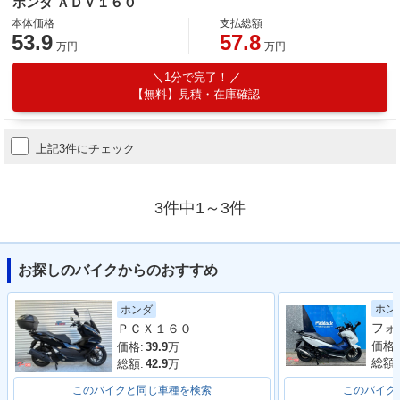
ホンダ ＡＤＶ１６０
本体価格
支払総額
53.9
57.8
万円
万円
1分で完了！
【無料】見積・在庫確認
上記3件にチェック
3件中1～3件
お探しのバイクからのおすすめ
ホン
ホンダ
ＰＣＸ１６０
価格:
価格:
39.9
万
総額:
総額:
42.9
万
このバイクと同じ車種を検索
このバイク