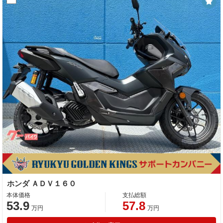
ホンダ ＡＤＶ１６０
本体価格
支払総額
53.9
57.8
万円
万円