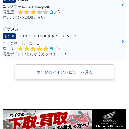
ニックネーム：shinnaogrom
3
満足度：
／5
満足ポイント:燃費が良い
イケメン
ＣＢ１３００Ｓｕｐｅｒ Ｆｏｕｒ
ホンダ
ニックネーム：まーこー
5
満足度：
／5
満足ポイント:とにかくカッコイイ！！！
ホンダのバイクレビューを見る