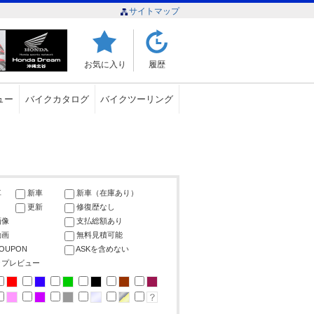
サイトマップ
お気に入り
履歴
ュー
バイクカタログ
バイクツーリング
車
新車
新車（在庫あり）
更新
修復歴なし
画像
支払総額あり
動画
無料見積可能
COUPON
ASKを含めない
ップレビュー