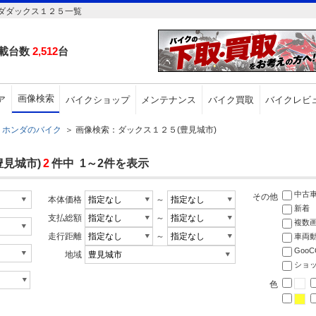
ダダックス１２５一覧
載台数
2,512
台
画像検索
ア
バイクショップ
メンテナンス
バイク買取
バイクレビ
ホンダのバイク
＞
画像検索：ダックス１２５(豊見城市)
見城市)
2
件中 1～2件を表示
中古
その他
本体価格
～
新着
支払総額
～
複数
走行距離
～
車両
Goo
地域
ショ
色