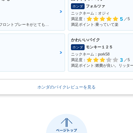
フォルツァ
ホンダ
ニックネーム：オジィ
5
満足度：
／5
満足ポイント:足つきがとても良いです。 フロントブレーキがとてもよく効くため安心感があります。 アメリカンタイプと言われるだけあって、巡航速度に乗ると安定性が比較的良いです。
満足ポイント:乗っていて楽
かわいいバイク
モンキー１２５
ホンダ
ニックネーム：pork58
3
満足度：
／5
満足ポイント:燃費が良い。リッター
ホンダのバイクレビューを見る