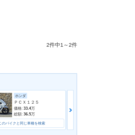
2件中1～2件
ホンダ
ホンダ
ＰＣＸ１２５
価格:
32.8
万
価格:
33.4
万
総額:
35.8
万
総額:
36.5
万
このバイクと同じ車種を検索
このバイクと同じ車種を検索