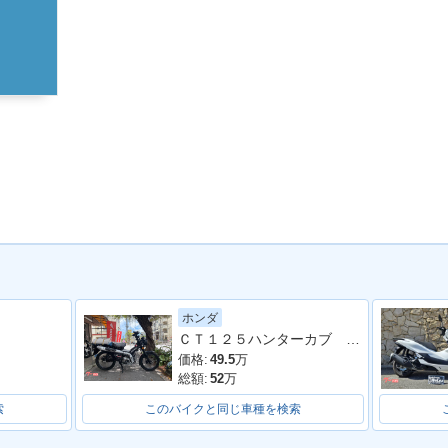
ホンダ
ＣＴ１２５ハンターカブ ＡＢＳ ＬＥＤヘッドライト
価格:
49.5
万
総額:
52
万
索
このバイクと同じ車種を検索