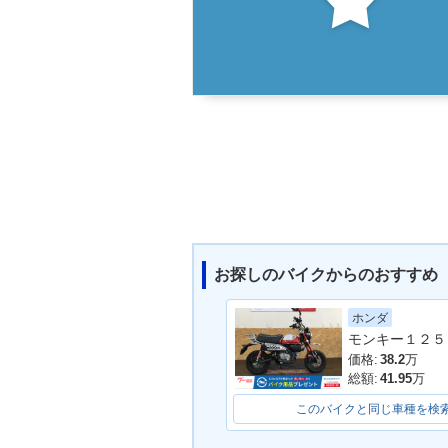
お探しのバイクからのおすすめ
ホンダ
モンキー１２５
価格:
38.2
万
総額:
41.95
万
このバイクと同じ車種を検