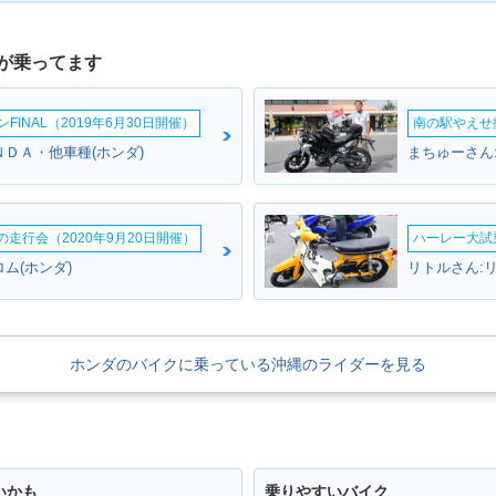
が乗ってます
INAL（2019年6月30日開催）
南の駅やえせ撮
ＮＤＡ・他車種(ホンダ)
まちゅーさん
ームの走行会（2020年9月20日開催）
ハーレー大試乗
ム(ホンダ)
リトルさん:リ
ホンダのバイクに乗っている沖縄のライダーを見る
いかも
乗りやすいバイク