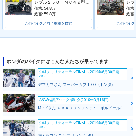
レブル２５０ ＭＣ４９型 ２０１９年モデル 社外タンクカバー サイドバック 社外マフラー アラーム
価格:
54.8
万
価格:
総額:
59.8
万
総額:
このバイクと同じ車種を検索
このバイク
ホンダのバイクにはこんな人たちが乗ってます
沖縄チャリティーランFINAL（2019年6月30日開
催）
デブカブさん:スーパーカブ１００(ホンダ)
A&W名護店バイク撮影会(2019年3月16日)
M・Kさん:ＣＢ４００Ｓｕｐｅｒ ボルドール(ホンダ)
沖縄チャリティーランFINAL（2019年6月30日開
催）
猫とらマンさん:ゴリラ(ホンダ)