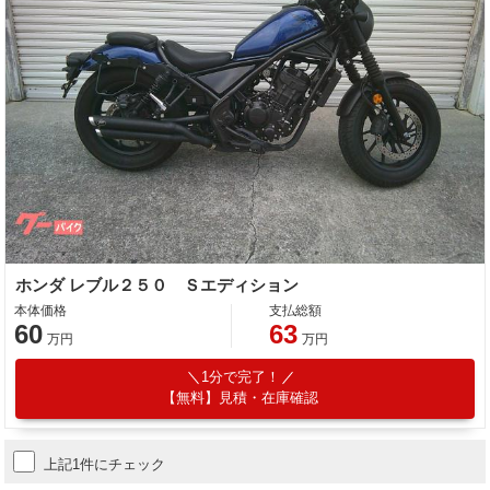
ホンダ レブル２５０ Ｓエディション
本体価格
支払総額
60
63
万円
万円
1分で完了！
【無料】見積・在庫確認
上記1件にチェック