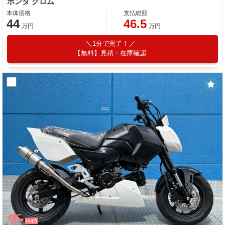
ホンダ グロム
本体価格
支払総額
44
46.5
万円
万円
1分で完了！
【無料】見積・在庫確認