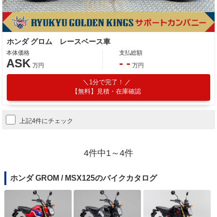
ホンダ グロム レースベース車
本体価格
支払総額
ASK
- -
万円
万円
1分で完了！
【無料】見積・在庫確認
上記4件にチェック
4件中1～4件
ホンダ GROM / MSX125のバイクカタログ