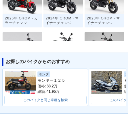
2026年 GROM・カ
2024年 GROM・マ
2023年 GROM・マ
ラーチェンジ
イナーチェンジ
イナーチェンジ
お探しのバイクからのおすすめ
2021年 GROM・フ
2021年 MSX125 G
2020年 GROM・カ
ルモデルチェンジ
ROM
ラーチェンジ
ホンダ
モンキー１２５
Ｐ
価格:
38.2
万
価
総額:
41.95
万
総
このバイクと同じ車種を検索
このバイク
2018年 GROM・カ
2016年 GROM・マ
2016年 MSX125S
ラーチェンジ
イナーチェンジ
F・マイナーチェン
ジ