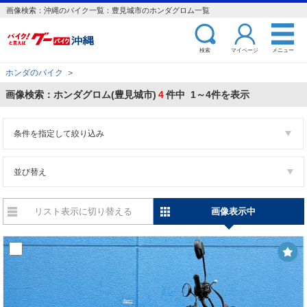
画像検索：沖縄のバイク一覧：豊見城市のホンダグロム一覧
検索
マイページ
メニュー
ホンダのバイク
＞
画像検索：ホンダグロム(豊見城市)
4
件中 1～4件を表示
条件を指定して絞り込み
並び替え
リスト表示に切り替える
画像表示中