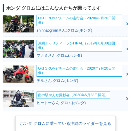
ホンダ グロムにはこんな人たちが乗ってます
OKI GROMerチームの走行会（2020年9月20日開
催）
shinnaogromさん:グロム(ホンダ)
2015年 GROM・カ
2014年 GROM・マ
2013年 GROM・新
沖縄チャリティーランFINAL（2019年6月30日開
ラーチェンジ
イナーチェンジ
登場
催）
マナミさん:グロム(ホンダ)
OKI GROMerチームの走行会（2020年9月20日開
催）
テルさん:グロム(ホンダ)
2013年 MSX125
南の駅やえせ撮影会（2020年6月28日開催）
ヒートーさん:グロム(ホンダ)
ホンダ グロムに乗っている沖縄のライダーを見る