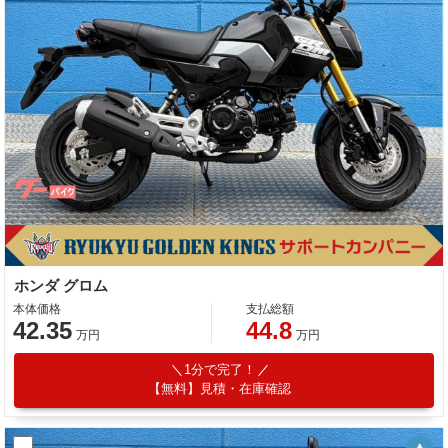
ホンダ グロム
本体価格
支払総額
42.35
44.8
万円
万円
1分で完了！
【無料】見積・在庫確認