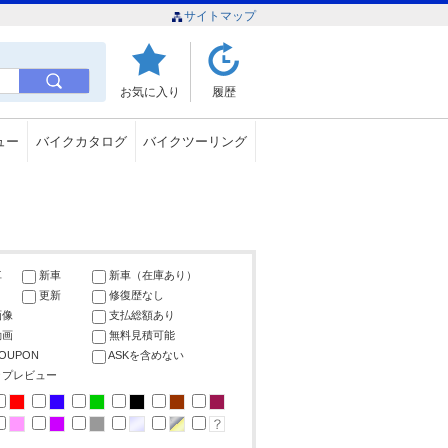
サイトマップ
お気に入り
履歴
ュー
バイクカタログ
バイクツーリング
車
新車
新車（在庫あり）
更新
修復歴なし
画像
支払総額あり
動画
無料見積可能
COUPON
ASKを含めない
ップレビュー