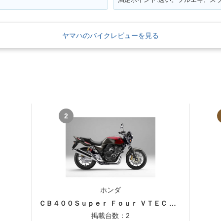
ヤマハのバイクレビューを見る
2
ホンダ
ＣＢ４００Ｓｕｐｅｒ Ｆｏｕｒ ＶＴＥＣ ＳＰＥＣ３
掲載台数：2