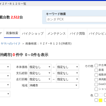
ＹＺＦ−Ｒ１２５一覧
キーワード検索
載台数
2,512
台
画像検索
ア
バイクショップ
メンテナンス
バイク買取
バイクレビ
ヤマハのバイク
＞
画像検索：ＹＺＦ−Ｒ１２５(沖縄市)
沖縄市)
0
件中 0～0件を表示
中古
その他
本体価格
～
新着
支払総額
～
複数
走行距離
～
車両
Goo
地域
ショ
色