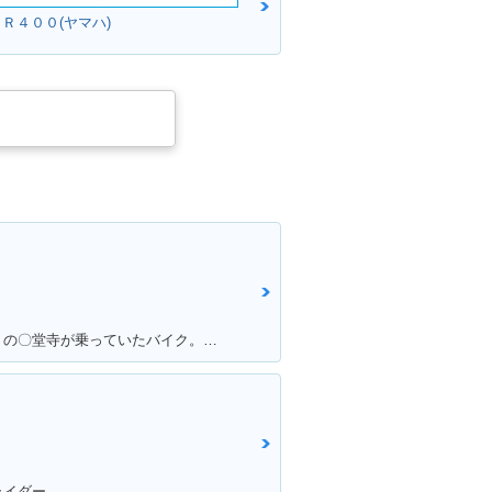
Ｒ４００(ヤマハ)
満足ポイント:某漫画 〇〇純愛組 の〇堂寺が乗っていたバイク。。。 私もジャックナイフを決めたいと思い、毎日学校にも行かず土方のバイトをしてためた150万 荒馬のようなハンドリング、じゃじゃ馬のような加速。。。全てが最高でした！ 20年たった今でもガレージでしっかり現役です！！最高の相棒ですよ！！
！
ライダー。