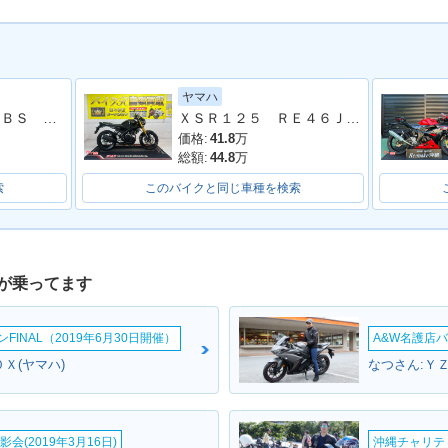
ヤマハ
ＹＺＦ−Ｒ２５ ＡＢＳ ２０２３年モデル ＲＧ７４Ｊ ＷＲ’Ｓマフラー
ＸＳＲ１２５ ＲＥ４６Ｊ型 ２０２４年モデル スペアキー スクリーン ＬＥＤヘッドライト
125
2017年 YZF-R125
2010年 YZF-R125
2009年 Y
価格:
41.8
万
総額:
44.8
万
索
このバイクと同じ車種を検索
が乗ってます
INAL（2019年6月30日開催）
A&W名護店バ
Ｘ(ヤマハ)
なつさん:ＹＺ
会(2019年3月16日)
沖縄チャリティ