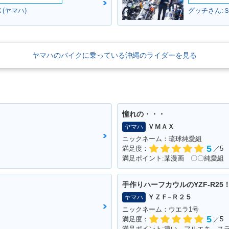
(ヤマハ)
グッチさん:Ｓ
ヤマハのバイクに乗っている沖縄のライダーを見る
憧れの・・・
ＶＭＡＸ
ヤマハ
ニックネーム：琉球純愛組
5
満足度：
／5
手作りハーフカウルのYZF-R25
ＹＺＦ−Ｒ２５
ヤマハ
ニックネーム：ウエラ1号
5
満足度：
／5
満足ポイント:速い。フルエキ、ス