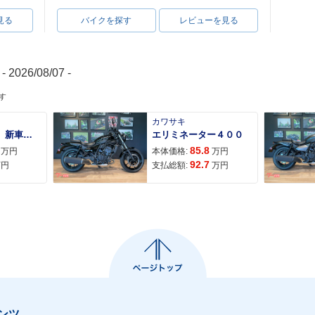
見る
バイクを探す
レビューを見る
- 2026/08/07 -
す
カワサキ
ＡＤＶ１６０ 新車 ２０２６年最新モデル パールスモーキーグレー スマートキー ２９Ｌメットイン ＵＳＢ Ｔｙｐｅ−Ｃ装備
エリミネーター４００
85.8
万円
本体価格:
万円
92.7
万円
支払総額:
万円
ンツ