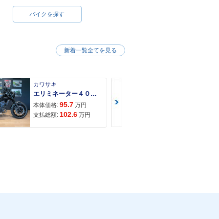
バイクを探す
新着一覧全てを見る
カワサキ
カワサキ
エリミネーター４００ＳＥ
95.7
117
本体価格:
万円
本体価格:
102.6
121
支払総額:
万円
支払総額: