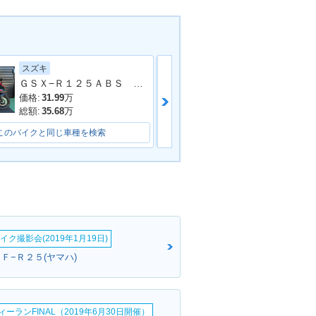
スズキ
ヤマハ
ＧＳＸ−Ｒ１２５ＡＢＳ ＤＬ３３Ｂ ２０２１年モデル 社外マフラー ストロンガーレッド
ＭＴ−１２５ Ｒ
ZF-R125
価格:
31.99
万
価格:
49.5
万
総額:
35.68
万
総額:
49.8
万
このバイクと同じ車種を検索
このバイクと同じ車種を検索
イク撮影会(2019年1月19日)
Ｆ−Ｒ２５(ヤマハ)
ーランFINAL（2019年6月30日開催）