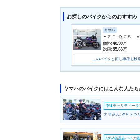
お探しのバイクからのおすすめ
ヤマハ
2019年 YZF-R125・フ
2018年 YZF-R
ルモデルチェンジ
価格:
48.99
万
総額:
55.63
万
このバイクと同じ車種を検
ヤマハのバイクにはこんな人たち
沖縄チャリティーランF
ナオさん:ＷＲ２５０
A&W名護店バイク撮影