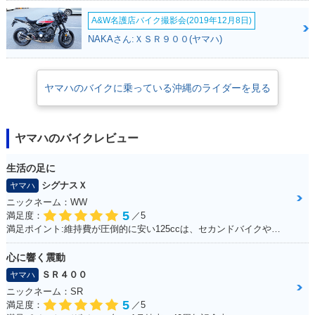
A&W名護店バイク撮影会(2019年12月8日)
NAKAさん:ＸＳＲ９００(ヤマハ)
ヤマハのバイクに乗っている沖縄のライダーを見る
ヤマハのバイクレビュー
生活の足に
シグナスＸ
ヤマハ
ニックネーム：WW
5
満足度：
／5
満足ポイント:維持費が圧倒的に安い125ccは、セカンドバイクや通勤用としてオススメ。125ccスクーターの中でも、シグナスXの走行性能は力強く、普段の街乗りでは、力不足を感じる事はあまりない。 メットインも半ヘル2つなら余裕で入るので、収納性も抜群。
心に響く震動
ＳＲ４００
ヤマハ
ニックネーム：SR
5
満足度：
／5