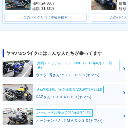
価格:
24.99
万
価格:
総額:
31.63
万
総額:
このバイクと同じ車種を検索
このバイク
2006年 MAXAM・
2005年 MAXAM・
2005年 MAXAM・
カラーチェンジ
追加
新登場
ヤマハのバイクにはこんな人たちが乗ってます
沖縄チャリティーランFINAL（2019年6月30日開
催）
ウエラ1号さん:ＹＺＦ−Ｒ２５(ヤマハ)
A&W名護店バイク撮影会(2019年3月16日)
KAZさん:ＸＪＲ４００Ｒ(ヤマハ)
ハーレー大試乗会(2019年3月24日)
オーシャンさん:ＴＭＡＸ５３０(ヤマハ)