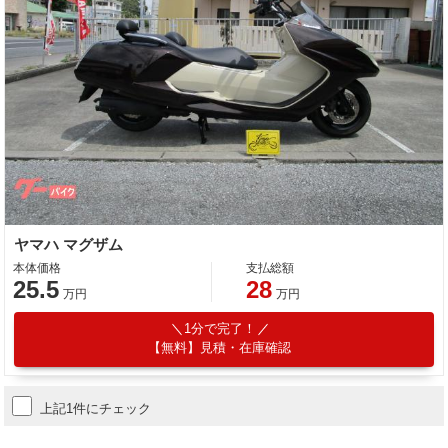
ヤマハ マグザム
本体価格
支払総額
25.5
28
万円
万円
1分で完了！
【無料】見積・在庫確認
上記1件にチェック