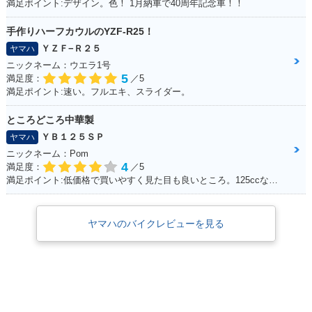
満足ポイント:デザイン。色！ 1月納車で40周年記念車！！
手作りハーフカウルのYZF-R25！
ＹＺＦ−Ｒ２５
ヤマハ
ニックネーム：ウエラ1号
5
満足度：
／5
満足ポイント:速い。フルエキ、スライダー。
ところどころ中華製
ＹＢ１２５ＳＰ
ヤマハ
ニックネーム：Pom
4
満足度：
／5
満足ポイント:低価格で買いやすく見た目も良いところ。125ccなので扱いやすい。
ヤマハのバイクレビューを見る