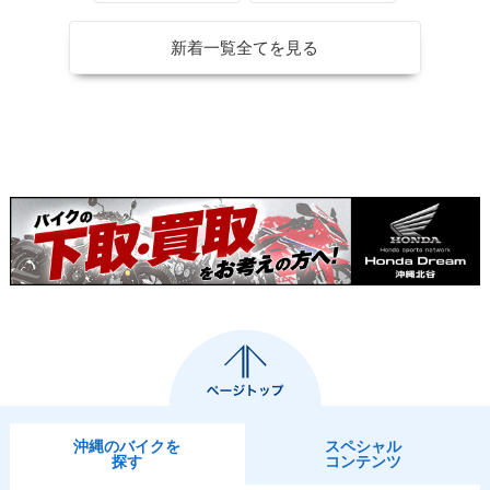
カラーチェンジ
ーチェンジ
l Edition・追加
新着一覧全てを見る
2008年 CB400 SU
2007年 CB400 SU
2007年 CB400 SU
PER FOUR HYPER
PER FOUR HYPER
PER FOUR HYPER
VTEC Revo ABS S
VTEC Revo ABS・
VTEC Revo・マイ
pecial Edition・カ
追加
ナーチェンジ
ラーチェンジ
2006年 CB400 SU
2005年 CB400 SU
2003年 CB400 SU
PER FOUR HYPER
PER FOUR HYPER
PER FOUR HYPER
VTEC Ⅲ・マイナー
VTEC Ⅲ・マイナー
VTEC Ⅲ・マイナー
沖縄のバイクを
スペシャル
チェンジ
チェンジ
チェンジ
探す
コンテンツ