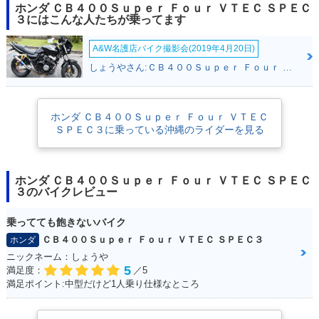
2018年 CB400 SU
2018年 CB400 SU
2016年 CB400 SU
ホンダ ＣＢ４００Ｓｕｐｅｒ Ｆｏｕｒ ＶＴＥＣ ＳＰＥＣ
PER FOUR HYPER
PER FOUR HYPER
PER FOUR HYPER
３にはこんな人たちが乗ってます
VTEC Revo ABS・
VTEC Revo・マイ
VTEC Revo Specia
マイナーチェンジ
ナーチェンジ
l Edition・特別・限
定仕様
A&W名護店バイク撮影会(2019年4月20日)
しょうやさん:ＣＢ４００Ｓｕｐｅｒ Ｆｏｕｒ ＶＴＥＣ ＳＰＥＣ３(ホンダ)
ホンダ ＣＢ４００Ｓｕｐｅｒ Ｆｏｕｒ ＶＴＥＣ
ＳＰＥＣ３に乗っている沖縄のライダーを見る
2016年 CB400 SU
2016年 CB400 SU
2016年 CB400 SU
PER FOUR HYPER
PER FOUR HYPER
PER FOUR HYPER
VTEC Revo ABS E
VTEC Revo ABS・
VTEC Revo・カラ
ホンダ ＣＢ４００Ｓｕｐｅｒ Ｆｏｕｒ ＶＴＥＣ ＳＰＥＣ
Package・カラーチ
カラーチェンジ
ーチェンジ
３のバイクレビュー
ェンジ
乗ってても飽きないバイク
ＣＢ４００Ｓｕｐｅｒ Ｆｏｕｒ ＶＴＥＣ ＳＰＥＣ３
ホンダ
ニックネーム：しょうや
5
満足度：
／5
満足ポイント:中型だけど1人乗り仕様なところ
2015年 CB400 SU
2014年 CB400 SU
2014年 CB400 SU