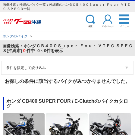
画像検索：沖縄のバイク一覧：沖縄市のホンダＣＢ４００Ｓｕｐｅｒ Ｆｏｕｒ ＶＴＥ
Ｃ ＳＰＥＣ３一覧
検索
マイページ
メニュー
ホンダのバイク
＞
画像検索：ホンダＣＢ４００Ｓｕｐｅｒ Ｆｏｕｒ ＶＴＥＣ ＳＰＥＣ
３(沖縄市)
0
件中 0～0件を表示
条件を指定して絞り込み
お探しの条件に該当するバイクがみつかりませんでした。
ホンダ CB400 SUPER FOUR / E-Clutchのバイクカタロ
グ