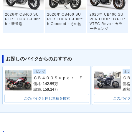
2026年 CB400 SU
2026年 CB400 SU
2020年 CB400 SU
PER FOUR E-Clutc
PER FOUR E-Clutc
PER FOUR HYPER
h・新登場
h Concept・その他
VTEC Revo・カラ
ーチェンジ
お探しのバイクからのおすすめ
ホンダ
ホン
2019年 CB400 SU
2018年 CB400 SU
2018年 CB400 SU
ＣＢ４００Ｓｕｐｅｒ Ｆｏｕｒ ＶＴＥＣ Ｒｅｖｏ 最終型 ヨシムラスリップオンマフラー ラジエーターカバー ＥＴＣ２．０他
PER FOUR HYPER
PER FOUR HYPER
PER FOUR HYPER
VTEC Revo・マイ
VTEC Revo ABS・
VTEC Revo・カラ
価格:
142.99
万
価格:
ナーチェンジ
カラーチェンジ
ーチェンジ
総額:
150.14
万
総額:
このバイクと同じ車種を検索
このバイク