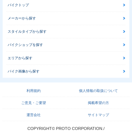
バイクトップ
メーカーから探す
スタイルタイプから探す
2002年 CB400 SU
2002年 CB400 SU
2001年 CB400 SU
PER FOUR HYPER
PER FOUR HYPER
PER FOUR HYPER
バイクショップを探す
VTEC Ⅱ・マイナー
VTEC Ⅱ・追加
VTEC・マイナーチ
チェンジ
ェンジ
エリアから探す
バイク画像から探す
利用規約
個人情報の取扱について
2000年 CB400 SU
1999年 CB400 SU
1998年 CB400 SU
PER FOUR HYPER
PER FOUR HYPER
PER FOUR VERSI
ご意見・ご要望
掲載希望の方
VTEC・マイナーチ
VTEC・フルモデル
ON S 50th Anniver
ェンジ
チェンジ
sary Special・特
別・限定仕様
運営会社
サイトマップ
COPYRIGHT© PROTO CORPORATION./