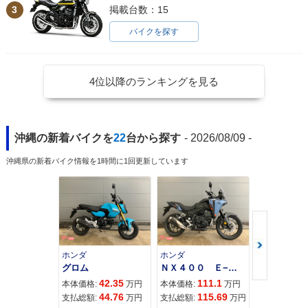
VTEC Revo ABS・
VTEC Revo・カラ
VTEC Revo Specia
3
掲載台数：15
カラーチェンジ
ーチェンジ
l Edition・特別・限
定仕様
バイクを探す
4位以降のランキングを見る
2011年 CB400 SU
2011年 CB400 SU
2010年 CB400 SU
沖縄の新着バイクを
22
台から探す
- 2026/08/09 -
PER FOUR HYPER
PER FOUR HYPER
PER FOUR HYPER
VTEC Revo ABS・
VTEC Revo・カラ
VTEC Revo 限定カ
カラーチェンジ
ーチェンジ
ラー・特別・限定仕
沖縄県の新着バイク情報を1時間に1回更新しています
様
ホンダ
ホンダ
カワサキ
グロム
ＮＸ４００ Ｅ−Ｃｌｕｔｃｈ
2010年 CB400 SU
2010年 CB400 SU
2008年 CB400 SU
42.35
111.1
11
本体価格:
万円
本体価格:
万円
本体価格:
PER FOUR HYPER
PER FOUR HYPER
PER FOUR HYPER
44.76
115.69
12
支払総額:
万円
支払総額:
万円
支払総額:
VTEC Revo ABS・
VTEC Revo・カラ
VTEC Revo Specia