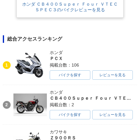
PER FOUR HYPER
PER FOUR HYPER
PER FOUR HYPER
ホンダ ＣＢ４００Ｓｕｐｅｒ Ｆｏｕｒ ＶＴＥＣ
VTEC Revo ABS S
VTEC Revo ABS E
VTEC Revo ABS・
ＳＰＥＣ３のバイクレビューを見る
pecial Edition・特
Package・追加
マイナーチェンジ
別・限定仕様
総合アクセスランキング
ホンダ
ＰＣＸ
2014年 CB400 SU
2012年 CB400 SU
2012年 CB400 SU
1
掲載台数：106
PER FOUR HYPER
PER FOUR HYPER
PER FOUR HYPER
VTEC Revo・マイ
VTEC Revo Specia
VTEC Revo Specia
バイクを探す
レビューを見る
ナーチェンジ
l Edition・特別・限
l Edition・特別・限
定仕様
定仕様
ホンダ
ＣＢ４００Ｓｕｐｅｒ Ｆｏｕｒ ＶＴＥＣ ＳＰＥＣ３
2
掲載台数：2
バイクを探す
レビューを見る
2012年 CB400 SU
2012年 CB400 SU
2011年 CB400 SU
カワサキ
PER FOUR HYPER
PER FOUR HYPER
PER FOUR HYPER
Ｚ９００ＲＳ