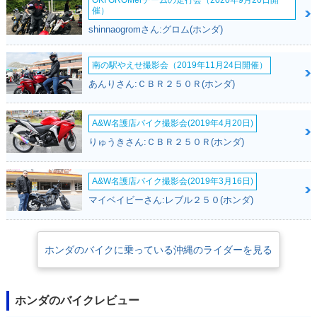
OKI GROMerチームの走行会（2020年9月20日開
催）
shinnaogromさん:グロム(ホンダ)
1991年 Super Di
1991年 Super Dio
1991年 Super Di
南の駅やえせ撮影会（2019年11月24日開催）
o・カラーチェンジ
Special Edition・特
o・新登場
あんりさん:ＣＢＲ２５０Ｒ(ホンダ)
別・限定仕様
A&W名護店バイク撮影会(2019年4月20日)
りゅうきさん:ＣＢＲ２５０Ｒ(ホンダ)
A&W名護店バイク撮影会(2019年3月16日)
マイベイビーさん:レブル２５０(ホンダ)
ホンダのバイクに乗っている沖縄のライダーを見る
ホンダのバイクレビュー