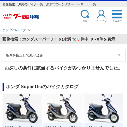
画像検索：沖縄のバイク一覧：糸満市のホンダスーパーＤｉｏ一覧
検索
マイページ
メニュー
ホンダのバイク
＞
画像検索：ホンダスーパーＤｉｏ(糸満市)
0
件中 0～0件を表示
条件を指定して絞り込み
お探しの条件に該当するバイクがみつかりませんでした。
ホンダ Super Dioのバイクカタログ