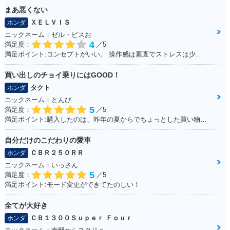
まあ悪くない
ＸＥＬＶＩＳ
ホンダ
ニックネーム：ゼル・ビスお
4
満足度：
／5
満足ポイント:コンセプトがいい。 操作感は素直でストレスは少ない。 走行に安定感があり、姿勢もいいので疲れにくい。 全体的にバランスが良く、尖っていないので落ち着いてバイクに乗る人は長く乗れると思う。
買い出しのチョイ乗りにはGOOD！
タクト
ホンダ
ニックネーム：とんび
5
満足度：
／5
満足ポイント:購入したのは、昨年の夏からでちょっとした買い物で出かけるときにとても重宝しております。 手荷物も予想以上に運べるし、入り組んだ道が多い沖縄では小回りが利くのでお勧めです。
自分だけのこだわりの愛車
ＣＢＲ２５０ＲＲ
ホンダ
ニックネーム：いっさん
5
満足度：
／5
満足ポイント:モード変更ができてたのしい！
全てが大好き
ＣＢ１３００Ｓｕｐｅｒ Ｆｏｕｒ
ホンダ