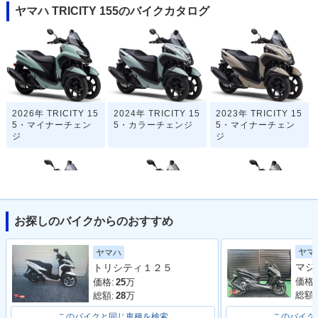
ヤマハ TRICITY 155のバイクカタログ
2026年 TRICITY 15
2024年 TRICITY 15
2023年 TRICITY 15
5・マイナーチェン
5・カラーチェンジ
5・マイナーチェン
ジ
ジ
お探しのバイクからのおすすめ
2020年 TRICITY 15
2019年 TRICITY 15
2017年 TRICITY 15
ヤマ
ヤマハ
5・カラーチェンジ
5・マイナーチェン
5・新登場
トリシティ１２５
ジ
価格:
価格:
25
万
総額:
総額:
28
万
このバイクと同じ車種を検索
このバイク