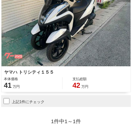
ヤマハ トリシティ１５５
本体価格
支払総額
41
42
万円
万円
上記1件にチェック
1件中1～1件