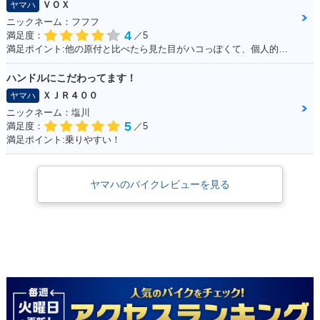
ＶＯＸ
ヤマハ
ニックネーム：フフフ
4
満足度：
／5
満足ポイント:他の原付と比べたら見た目がハコっぽくて、個人的に好みのデザインだった為3年程前に購入。 毎日通勤の足に利用していますが、これといった不都合もなく、いつも快適な通勤ができています。 特にシートが長く広いので、私(180cmの男性)でもゆったり座れて、たまにする遠出でも疲れにくいです。
ハンドルにこだわってます！
ＸＪＲ４００
ヤマハ
ニックネーム：塩川
5
満足度：
／5
満足ポイント:乗りやすい！
ヤマハのバイクレビューを見る