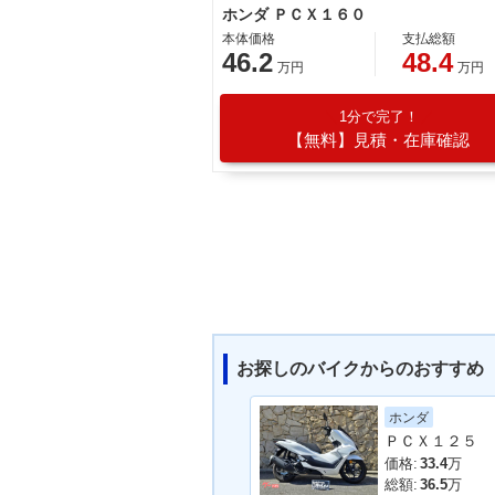
ホンダ ＰＣＸ１６０
本体価格
支払総額
46.2
48.4
万円
万円
1分で完了！
【無料】見積・在庫確認
お探しのバイクからのおすすめ
ホンダ
ＰＣＸ１２５
価格:
33.4
万
総額:
36.5
万