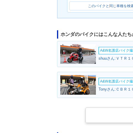
このバイクと同じ車種を検
ホンダのバイクにはこんな人たち
A&W名護店バイク撮影
shuuさん:ＶＴＲ１
A&W名護店バイク撮影
Tonyさん:ＣＢＲ１