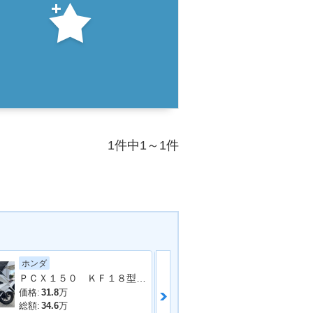
1件中1～1件
ホンダ
ヤマハ
ＰＣＸ１５０ ＫＦ１８型 ノーマル 整備 保証 自賠責保険
価格:
31.8
万
価格:
35.99
万
総額:
34.6
万
総額:
42.63
万