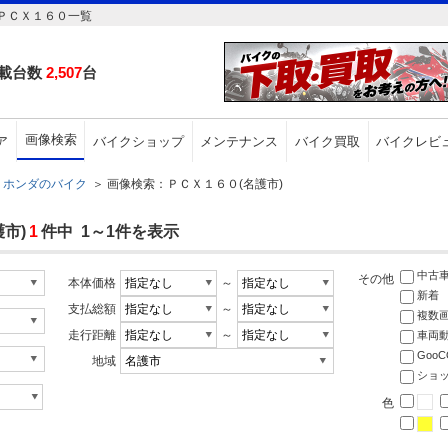
ＰＣＸ１６０一覧
載台数
2,507
台
画像検索
ア
バイクショップ
メンテナンス
バイク買取
バイクレビ
ホンダのバイク
＞
画像検索：ＰＣＸ１６０(名護市)
市)
1
件中 1～1件を表示
中古
その他
本体価格
～
新着
支払総額
～
複数
走行距離
～
車両
Goo
地域
ショ
色