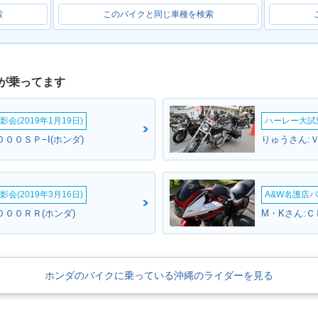
索
このバイクと同じ車種を検索
が乗ってます
会(2019年1月19日)
ハーレー大試乗
０００ＳＰ−I(ホンダ)
りゅうさん:Ｖ
会(2019年3月16日)
A&W名護店バ
０００ＲＲ(ホンダ)
ホンダのバイクに乗っている沖縄のライダーを見る