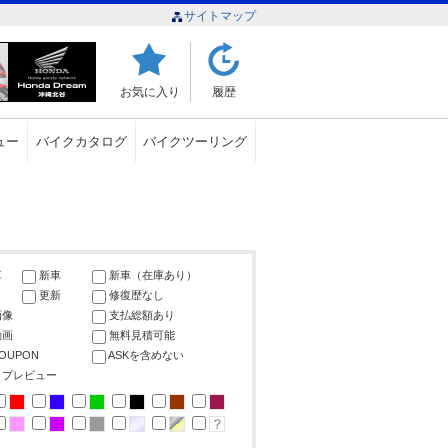
サイトマップ
お気に入り
履歴
ュー
バイクカタログ
バイクツーリング
車
新車
新車（在庫あり）
更新
修復歴なし
画像
支払総額あり
動画
無料見積可能
COUPON
ASKを含めない
ップレビュー