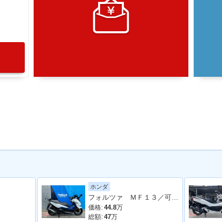
ホンダ
フォルツァ ＭＦ１３／可動式スクリーン／フルＬＥＤ／ＥＴＣ付き／グリップヒーター
価格:
44.8
万
総額:
47
万