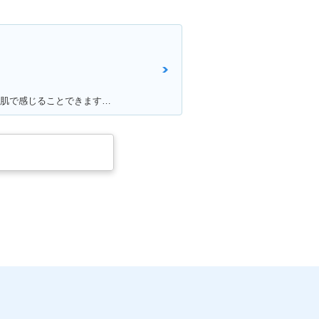
満足ポイント:通勤とコンビニには最強です。荷物つめる、ETC.車載カメラ、ロングスクリーンでした。平和な日本を肌で感じることできます。 けれど、、、