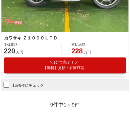
カワサキ Ｚ１０００ＬＴＤ
本体価格
支払総額
220
228
万円
万円
1分で完了！
【無料】見積・在庫確認
上記9件にチェック
9件中1～9件