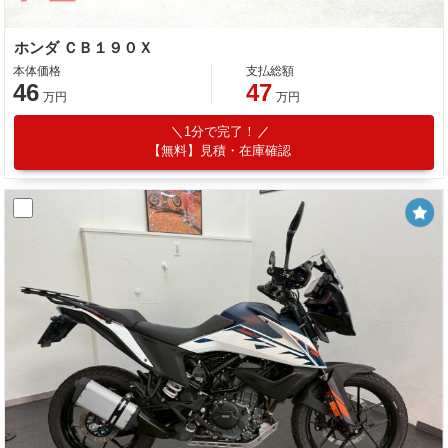
ホンダ ＣＢ１９０Ｘ
本体価格
支払総額
46
47
万円
万円
1分で完了！
【無料】見積・在庫確認