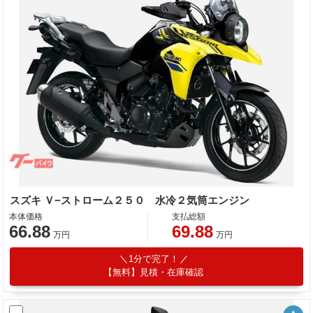
スズキ Ｖ−ストローム２５０ 水冷２気筒エンジン
本体価格
支払総額
66.88
69.88
万円
万円
1分で完了！
【無料】見積・在庫確認