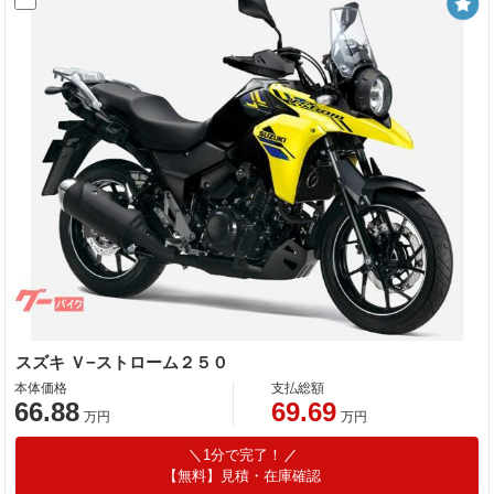
スズキ Ｖ−ストローム２５０
本体価格
支払総額
66.88
69.69
万円
万円
1分で完了！
【無料】見積・在庫確認