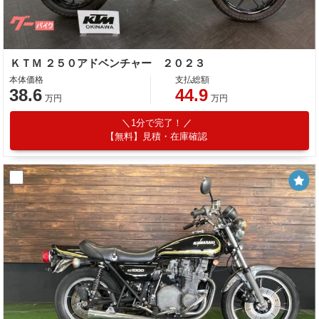
ＫＴＭ ２５０アドベンチャー ２０２３
本体価格
支払総額
38.6
44.9
万円
万円
1分で完了！
【無料】見積・在庫確認