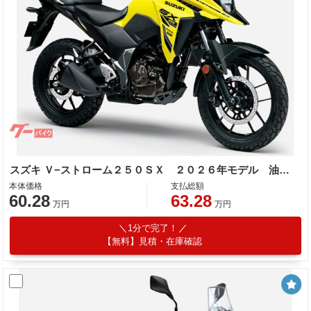
スズキ Ｖ−ストローム２５０ＳＸ ２０２６年モデル 油冷単気筒エンジン
本体価格
支払総額
60.28
63.28
万円
万円
1分で完了！
【無料】見積・在庫確認