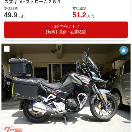
スズキ Ｖ−ストローム２５０
本体価格
支払総額
49.9
51.2
万円
万円
1分で完了！
【無料】見積・在庫確認