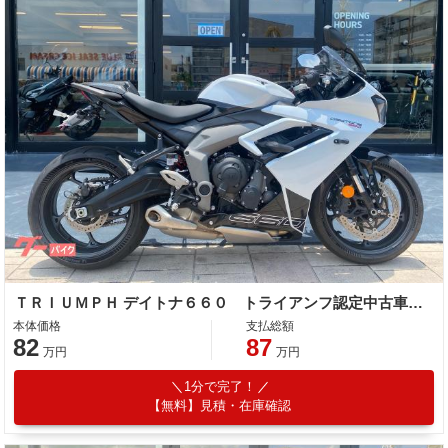
ＴＲＩＵＭＰＨ デイトナ６６０ トライアンフ認定中古車 ワンオーナー フェンダーレス タンデムグラブバー
本体価格
支払総額
82
87
万円
万円
1分で完了！
【無料】見積・在庫確認