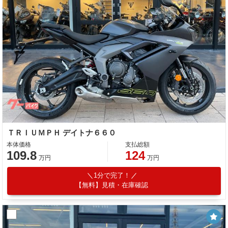
ＴＲＩＵＭＰＨ デイトナ６６０
本体価格
支払総額
109.8
124
万円
万円
1分で完了！
【無料】見積・在庫確認