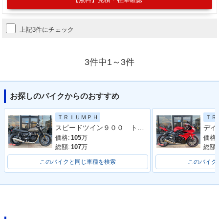
上記3件にチェック
3件中1～3件
お探しのバイクからのおすすめ
ＴＲＩＵＭＰＨ
ＴＲ
スピードツイン９００ トライアンフ認定中古車 ワンオーナー エンジンガード ２ライディングモード
価格:
105
万
価格:
総額:
107
万
総額:
このバイクと同じ車種を検索
このバイク