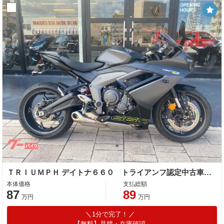
ＴＲＩＵＭＰＨ デイトナ６６０ トライアンフ認定中古車 シングルシートカウル フェンダーレスキット
本体価格
支払総額
87
89
万円
万円
1分で完了！
【無料】見積・在庫確認