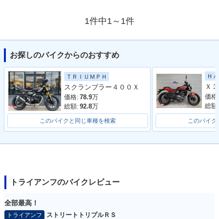
1件中1～1件
お探しのバイクからのおすすめ
ＨＡ
ＴＲＩＵＭＰＨ
Ｘ３
スクランブラー４００Ｘ
価格
価格:
78.9
万
総額
総額:
92.8
万
このバイクと同じ車種を検索
このバイク
トライアンフのバイクレビュー
全部最高！
ストリートトリプルＲＳ
トライアンフ