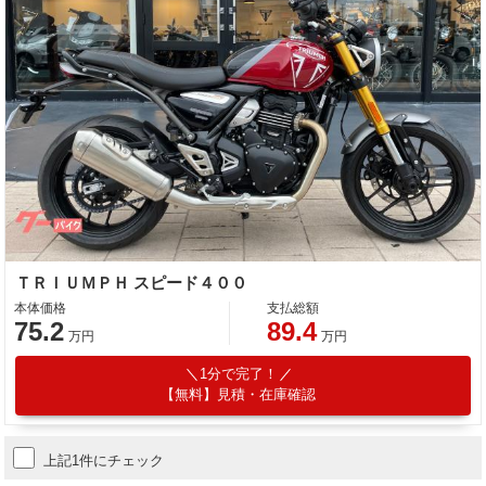
ＴＲＩＵＭＰＨ スピード４００
本体価格
支払総額
75.2
89.4
万円
万円
1分で完了！
【無料】見積・在庫確認
上記1件にチェック