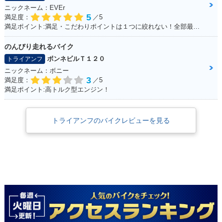
ニックネーム：EVEr
5
満足度：
／5
満足ポイント:満足・こだわりポイントは１つに絞れない！全部最高！！
のんびり走れるバイク
ボンネビルＴ１２０
トライアンフ
ニックネーム：ボニー
3
満足度：
／5
満足ポイント:高トルク型エンジン！
トライアンフのバイクレビューを見る