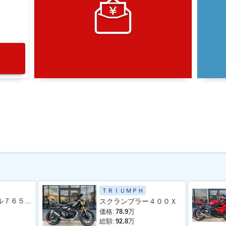
ＴＲＩＵＭＰＨ
ストリートトリプル７６５ＲＳ
スクランブラー４００Ｘ
価格:
78.9
万
総額:
92.8
万