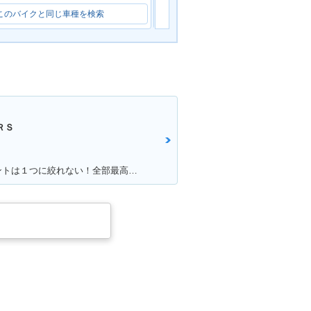
このバイクと同じ車種を検索
このバイクと同じ車種を検索
ＲＳ
満足ポイント:満足・こだわりポイントは１つに絞れない！全部最高！！