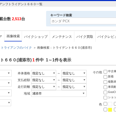
アンフトライデント６６０一覧
キーワード検索
載台数
2,513
台
画像検索
ア
バイクショップ
メンテナンス
バイク買取
バイクレビ
トライアンフのバイク
＞
画像検索：トライデント６６０(浦添市)
ト６６０(浦添市)
1
件中 1～1件を表示
中古
その他
本体価格
～
新着
支払総額
～
複数
走行距離
～
車両
Goo
地域
ショ
色