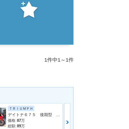
1件中1～1件
ＴＲＩＵＭＰＨ
ホンダ
デイトナ６７５ 後期型 ＡＲＲＯＷマフラー フェンダーレス オーリンズＲショック
ＣＢ６５０Ｒ
価格:
87
万
価格:
85.42
万
総額:
89
万
総額:
89.8
万