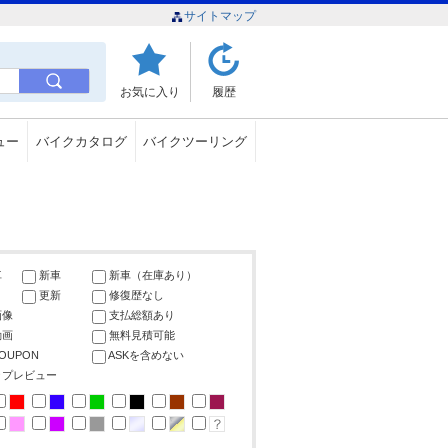
サイトマップ
お気に入り
履歴
ュー
バイクカタログ
バイクツーリング
車
新車
新車（在庫あり）
更新
修復歴なし
画像
支払総額あり
動画
無料見積可能
COUPON
ASKを含めない
ップレビュー