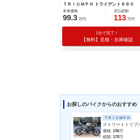
ＴＲＩＵＭＰＨ トライデント６６０
本体価格
支払総額
99.3
113
万円
万円
1分で完了！
【無料】見積・在庫確認
お探しのバイクからのおすすめ
ＴＲＩＵＭＰＨ
価格:
156
万
総額:
170
万