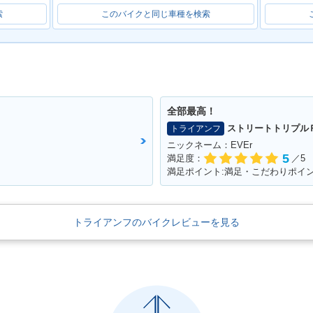
索
このバイクと同じ車種を検索
全部最高！
ストリートトリプル
トライアンフ
ニックネーム：EVEr
5
満足度：
／5
トライアンフのバイクレビューを見る