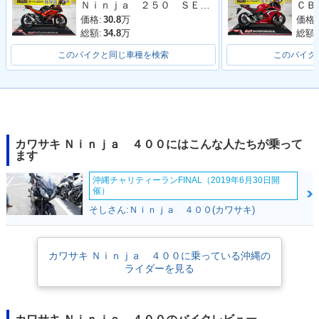
Ｎｉｎｊａ ２５０ ＳＥ ＥＸ２５０Ｌ型 ２０１４年モデル ＥＴＣ 社外マルチバー フェンダーレス ＵＳＢポート
価格:
30.8
万
価格:
総額:
34.8
万
総額:
このバイクと同じ車種を検索
このバイク
2023年 Ninja 40
2022年 Ninja 400
2022年 Ninja 40
0・マイナーチェン
KRT Edition・特
0・カラーチェンジ
ジ
別・限定仕様
カワサキ Ｎｉｎｊａ ４００にはこんな人たちが乗って
ます
沖縄チャリティーランFINAL（2019年6月30日開
催）
そしさん:Ｎｉｎｊａ ４００(カワサキ)
2021年 Ninja 400
2021年 Ninja 40
2020年 Ninja 400
KRT Edition・特
0・カラーチェンジ
KRT Edition・特
カワサキ Ｎｉｎｊａ ４００に乗っている沖縄の
別・限定仕様
別・限定仕様
ライダーを見る