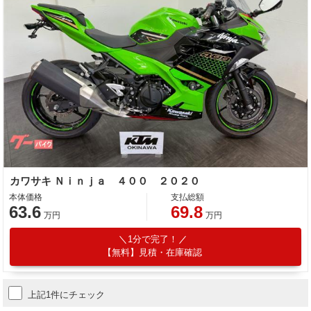
カワサキ Ｎｉｎｊａ ４００ ２０２０
本体価格
支払総額
63.6
69.8
万円
万円
1分で完了！
【無料】見積・在庫確認
上記1件にチェック