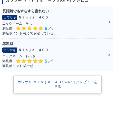
カワサキ Ｎｉｎｊａ ４００のバイクレビュー
長距離でもすらすら疲れない
2020年 Ninja 40
2019年 Ninja 400
2019年 Ninja 40
Ｎｉｎｊａ ４００
カワサキ
0・カラーチェンジ
KRT Edition・特
0・カラーチェンジ
ニックネーム：そし
別・限定仕様
5
満足度：
／5
満足ポイント:軽くて安定している。
赤黒忍
Ｎｉｎｊａ ４００
カワサキ
ニックネーム：わっきー
5
満足度：
／5
2018年 Ninja 400
2018年 Ninja 40
2017年 Ninja 400 A
満足ポイント:統一感
KRT Edition・特
0・フルモデルチェ
BS Limited Editio
別・限定仕様
ンジ
n・特別・限定仕様
カワサキ Ｎｉｎｊａ ４００のバイクレビューを
見る
2017年 Ninja 400 A
2017年 Ninja 40
2016年 Ninja 400 A