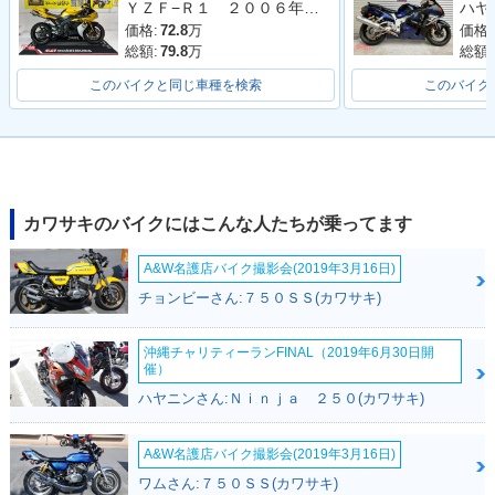
ＹＺＦ−Ｒ１ ２００６年モデル 逆車 ストライカーサイレンサー フェンダーレス エンジンスライダー シングルシート
y Edition・特別・限
カラーチェンジ
定仕様
価格:
72.8
万
価格:
総額:
79.8
万
総額:
このバイクと同じ車種を検索
このバイク
2023年 Ninja ZX-1
2022年 Ninja ZX-1
2022年 Ninja ZX-1
0R KRT Edition・
0R KRT Edition・
0R・カラーチェンジ
カワサキのバイクにはこんな人たちが乗ってます
カラーチェンジ
カラーチェンジ
A&W名護店バイク撮影会(2019年3月16日)
チョンビーさん:７５０ＳＳ(カワサキ)
沖縄チャリティーランFINAL（2019年6月30日開
催）
ハヤニンさん:Ｎｉｎｊａ ２５０(カワサキ)
2021年 Ninja ZX-1
2021年 Ninja ZX-1
2021年 Ninja ZX-1
0R KRT Edition・
0R・マイナーチェン
0R KRT Edition
マイナーチェンジ
ジ
A&W名護店バイク撮影会(2019年3月16日)
ワムさん:７５０ＳＳ(カワサキ)