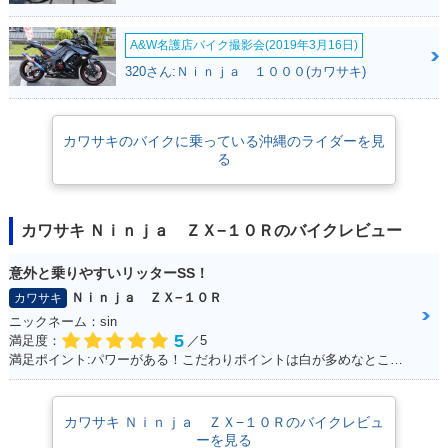
A&W名護店バイク撮影会(2019年3月16日)
320さん:Ｎｉｎｊａ １０００(カワサキ)
2020年 Ninja ZX-1
2019年 Ninja ZX-1
2019年 Ninja ZX-1
0R KRT Edition・
0R KRT Edition・
0R KRT Edition・
カラーチェンジ
新登場
特別・限定仕様
カワサキのバイクに乗っている沖縄のライダーを見
る
カワサキ Ｎｉｎｊａ ＺＸ−１０Ｒのバイクレビュー
意外と乗りやすいリッターSS！
2019年 Ninja ZX-1
2018年 Ninja ZX-1
2018年 Ninja ZX-1
0R・マイナーチェン
0R KRT Edition・
0R・カラーチェンジ
Ｎｉｎｊａ ＺＸ−１０Ｒ
カワサキ
ジ
特別・限定仕様
ニックネーム：sin
5
満足度：
／5
満足ポイント:パワーがある！こだわりポイントは白が多めなところ！
カワサキ Ｎｉｎｊａ ＺＸ−１０Ｒのバイクレビュ
ーを見る