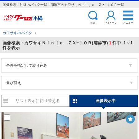
画像検索：沖縄のバイク一覧：浦添市のカワサキＮｉｎｊａ ＺＸ−１０Ｒ一覧
検索
マイページ
メニュー
カワサキのバイク
＞
画像検索：カワサキＮｉｎｊａ ＺＸ−１０Ｒ(浦添市)
1
件中 1～1
件を表示
条件を指定して絞り込み
並び替え
リスト表示に切り替える
画像表示中