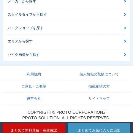
様
メーカーから探す
スタイルタイプから探す
バイクショップを探す
エリアから探す
2014年 Ninja ZX-1
2014年 Ninja ZX-1
2013年 Ninja ZX-1
0R ABS・カラーチ
0R・カラーチェンジ
0R ABS・マイナー
バイク画像から探す
ェンジ
チェンジ
利用規約
個人情報の取扱について
ご意見・ご要望
掲載希望の方
運営会社
サイトマップ
2013年 Ninja ZX-1
2012年 Ninja ZX-1
2012年 Ninja ZX-1
0R・マイナーチェン
0R ABS・カラーチ
0R・カラーチェンジ
ジ
ェンジ
COPYRIGHT© PROTO CORPORATION./
PROTO SOLUTION. ALL RIGHTS RESERVED.
まとめて無料見積・在庫確認
まとめてお気に入りに追加