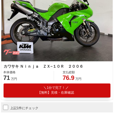
カワサキ Ｎｉｎｊａ ＺＸ−１０Ｒ ２００６
本体価格
支払総額
71
76.9
万円
万円
1分で完了！
【無料】見積・在庫確認
上記1件にチェック