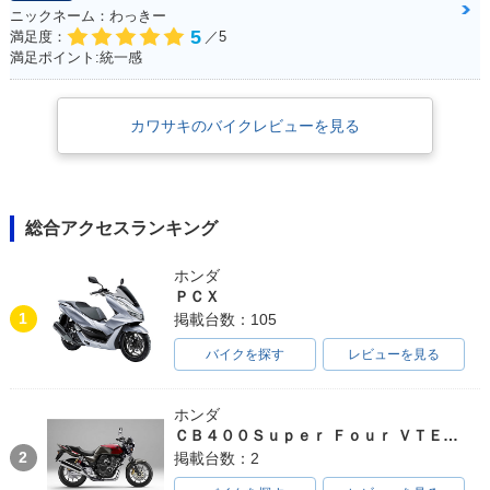
ニックネーム：わっきー
5
満足度：
／5
満足ポイント:統一感
カワサキのバイクレビューを見る
総合アクセスランキング
ホンダ
ＰＣＸ
1
掲載台数：105
バイクを探す
レビューを見る
ホンダ
ＣＢ４００Ｓｕｐｅｒ Ｆｏｕｒ ＶＴＥＣ ＳＰＥＣ３
2
掲載台数：2