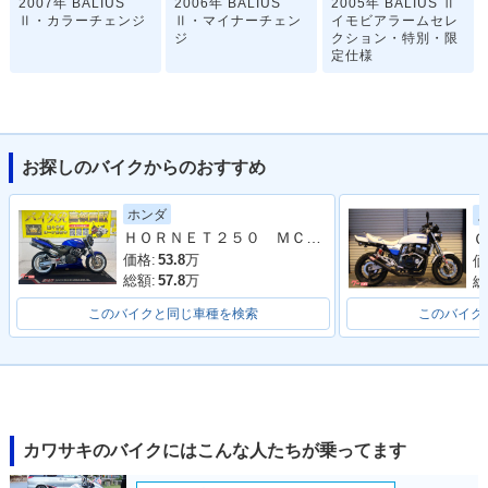
2007年 BALIUS
2006年 BALIUS
2005年 BALIUS Ⅱ
Ⅱ・カラーチェンジ
Ⅱ・マイナーチェン
イモビアラームセレ
ジ
クション・特別・限
定仕様
お探しのバイクからのおすすめ
ホンダ
2005年 BALIUS
2004年 BALIUS
2003年 BALIUS
ＨＯＲＮＥＴ２５０ ＭＣ３１型 １９９９年モデル 社外グリップ・レバー 社外マフラー
Ｇ
Ⅱ・カラーチェンジ
Ⅱ・カラーチェンジ
Ⅱ・カラーチェンジ
価格:
53.8
万
価
総額:
57.8
万
総
このバイクと同じ車種を検索
このバイク
2001年 BALIUS
2002年 BALIUS
2000年 BALIUS
Ⅱ・カラーチェンジ
Ⅱ・カラーチェンジ
Ⅱ・マイナーチェン
ジ
カワサキのバイクにはこんな人たちが乗ってます