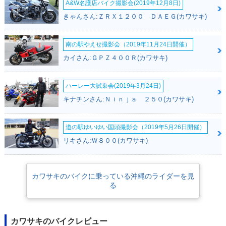
A&W名護店バイク撮影会(2019年12月8日)
きゃんさん:ＺＲＸ１２００ ＤＡＥＧ(カワサキ)
南の駅やえせ撮影会（2019年11月24日開催）
1998年 BALIUS
1997年 BALIUS
カイさん:ＧＰＺ４００Ｒ(カワサキ)
Ⅱ・カラーチェンジ
Ⅱ・新登場
ハーレー大試乗会(2019年3月24日)
キナチンさん:Ｎｉｎｊａ ２５０(カワサキ)
道の駅ゆいゆい国頭撮影会（2019年5月26日開催）
リキさん:Ｗ８００(カワサキ)
カワサキのバイクに乗っている沖縄のライダーを見
る
カワサキのバイクレビュー