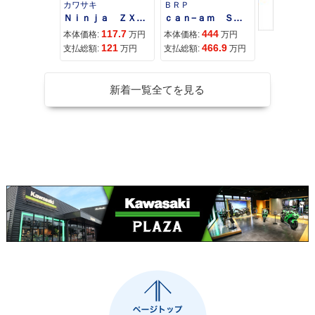
カワサキ
ＢＲＰ
スズキ
Ｎｉｎｊａ ＺＸ−４Ｒ ＳＥ
ｃａｎ−ａｍ ＳＰＹＤＥＲ ＲＴ ＬＩＭＩＴＥＤ
117.7
444
68
本体価格:
万円
本体価格:
万円
本体価格:
121
466.9
71
支払総額:
万円
支払総額:
万円
支払総額:
新着一覧全てを見る