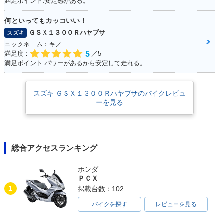
満足ポイント:安定感がある。
何といってもカッコいい！
2014年 隼（HAYAB
2014年 HAYABUSA
2013年 HAYABUS
USA）・新登場
A・マイナーチェン
ＧＳＸ１３００Ｒハヤブサ
スズキ
ジ
ニックネーム：キノ
5
満足度：
／5
満足ポイント:パワーがあるから安定して走れる。
スズキ ＧＳＸ１３００Ｒハヤブサのバイクレビュ
ーを見る
2013年 HAYABUSA
2012年 HAYABUSA
2011年 HAYABUSA
1300
1300
総合アクセスランキング
ホンダ
ＰＣＸ
1
掲載台数：102
2010年 HAYABUSA
2009年 HAYABUSA
2008年 HAYABUSA
1300
1300
1300・フルモデルチ
バイクを探す
レビューを見る
ェンジ