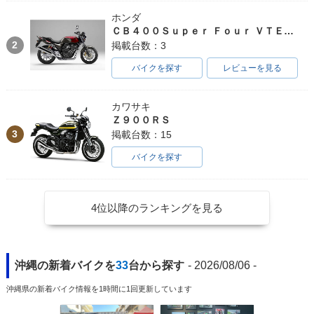
ホンダ
ＣＢ４００Ｓｕｐｅｒ Ｆｏｕｒ ＶＴＥＣ ＳＰＥＣ３
2
掲載台数：3
バイクを探す
レビューを見る
2007年 HAYABUSA
2006年 HAYABUSA
2005年 HAYABUSA
1300
1300・カラーチェン
1300
カワサキ
ジ
Ｚ９００ＲＳ
3
掲載台数：15
バイクを探す
4位以降のランキングを見る
2004年 GSX1300R
2003年 GSX1300R
2002年 GSX1300R
HAYABUSA・カラ
HAYABUSA
HAYABUSA
ーチェンジ
沖縄の新着バイクを
33
台から探す
- 2026/08/06 -
沖縄県の新着バイク情報を1時間に1回更新しています