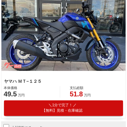
ヤマハ ＭＴ−１２５
本体価格
支払総額
49.5
51.8
万円
万円
1分で完了！
【無料】見積・在庫確認