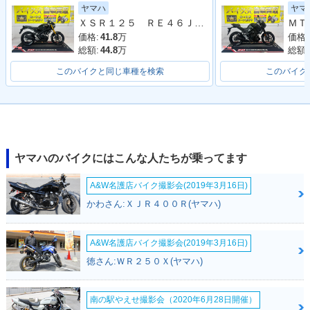
イナーチェンジ
ルモデルチェンジ
ヤマハ
ヤマ
ＸＳＲ１２５ ＲＥ４６Ｊ型 ２０２４年モデル スペアキー スクリーン ＬＥＤヘッドライト
価格:
41.8
万
価格:
総額:
44.8
万
総額:
このバイクと同じ車種を検索
このバイク
2018年 MT-125
2017年 MT-125
2016年 MT-125
ヤマハのバイクにはこんな人たちが乗ってます
A&W名護店バイク撮影会(2019年3月16日)
かわさん:ＸＪＲ４００Ｒ(ヤマハ)
2015年 MT-125・新
登場
A&W名護店バイク撮影会(2019年3月16日)
徳さん:ＷＲ２５０Ｘ(ヤマハ)
南の駅やえせ撮影会（2020年6月28日開催）