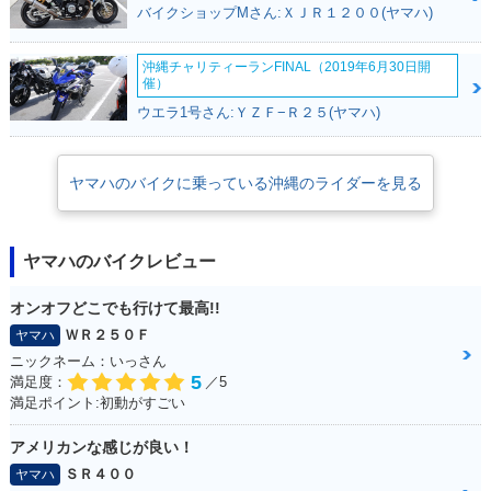
バイクショップMさん:ＸＪＲ１２００(ヤマハ)
沖縄チャリティーランFINAL（2019年6月30日開
催）
ウエラ1号さん:ＹＺＦ−Ｒ２５(ヤマハ)
ヤマハのバイクに乗っている沖縄のライダーを見る
ヤマハのバイクレビュー
オンオフどこでも行けて最高!!
ＷＲ２５０Ｆ
ヤマハ
ニックネーム：いっさん
5
満足度：
／5
満足ポイント:初動がすごい
アメリカンな感じが良い！
ＳＲ４００
ヤマハ