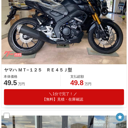
ヤマハ ＭＴ−１２５ ＲＥ４５Ｊ型
本体価格
支払総額
49.5
49.8
万円
万円
1分で完了！
【無料】見積・在庫確認