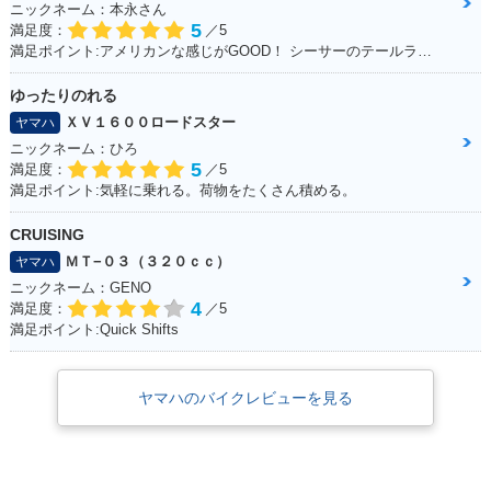
ニックネーム：本永さん
5
満足度：
／5
満足ポイント:アメリカンな感じがGOOD！ シーサーのテールランプ！70年代のB級チョッパーハンドル！ ブラッドスタイルさんにカスタムしてもらったところすべて！
ゆったりのれる
ＸＶ１６００ロードスター
ヤマハ
ニックネーム：ひろ
5
満足度：
／5
満足ポイント:気軽に乗れる。荷物をたくさん積める。
CRUISING
ＭＴ−０３（３２０ｃｃ）
ヤマハ
ニックネーム：GENO
4
満足度：
／5
満足ポイント:Quick Shifts
ヤマハのバイクレビューを見る