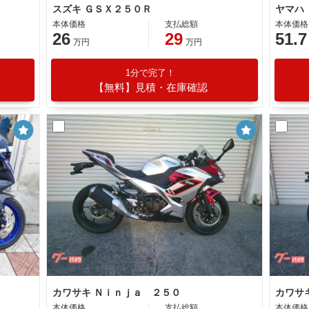
Ｅ
スズキ ＧＳＸ２５０Ｒ
ヤマハ
本体価格
支払総額
本体価格
26
29
51.7
万円
万円
1分で完了！
【無料】見積・在庫確認
カワサキ Ｎｉｎｊａ ２５０
カワサ
本体価格
支払総額
本体価格