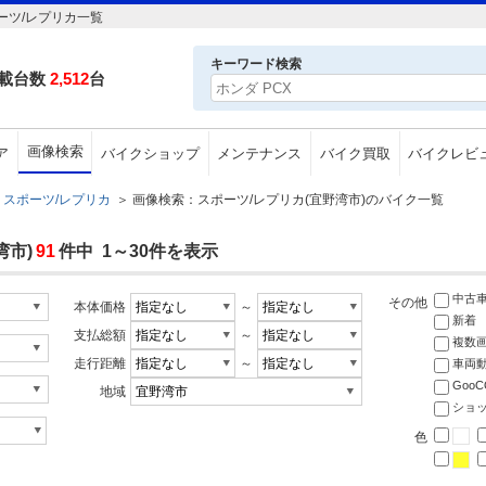
ーツ/レプリカ一覧
キーワード検索
載台数
2,512
台
画像検索
ア
バイクショップ
メンテナンス
バイク買取
バイクレビ
スポーツ/レプリカ
＞
画像検索：スポーツ/レプリカ(宜野湾市)のバイク一覧
湾市)
91
件中 1～30件を表示
中古
その他
本体価格
～
新着
支払総額
～
複数
走行距離
～
車両
Goo
地域
ショ
色