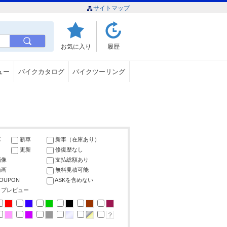
サイトマップ
お気に入り
履歴
ュー
バイクカタログ
バイクツーリング
車
新車
新車（在庫あり）
更新
修復歴なし
画像
支払総額あり
動画
無料見積可能
COUPON
ASKを含めない
ップレビュー