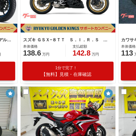
スズキ ＧＳＸ２５０Ｒ ２０２６年モデル特別色 水冷２気筒エンジン
スズキ ＧＳＸ−８ＴＴ Ｓ．Ｉ．Ｒ．Ｓ 純正ビキニカウル
カワサ
本体価格
支払総額
本体価格
138.6
142.8
113
円
万円
万円
1分で完了！
【無料】見積・在庫確認