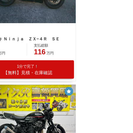
キ Ｎｉｎｊａ ＺＸ−４Ｒ ＳＥ
支払総額
116
万円
万円
1分で完了！
【無料】見積・在庫確認