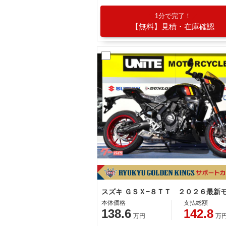
1分で完了！
【無料】見積・在庫確認
本体価格
支払総額
138.6
142.8
万円
万