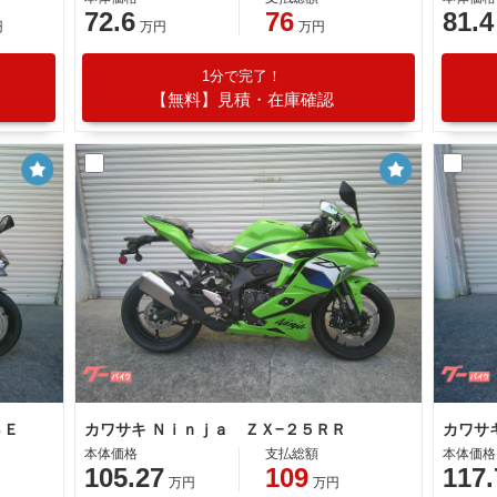
72.6
76
81.4
円
万円
万円
1分で完了！
【無料】見積・在庫確認
ＳＥ
カワサキ Ｎｉｎｊａ ＺＸ−２５ＲＲ
カワサ
本体価格
支払総額
本体価格
105.27
109
117.
万円
万円