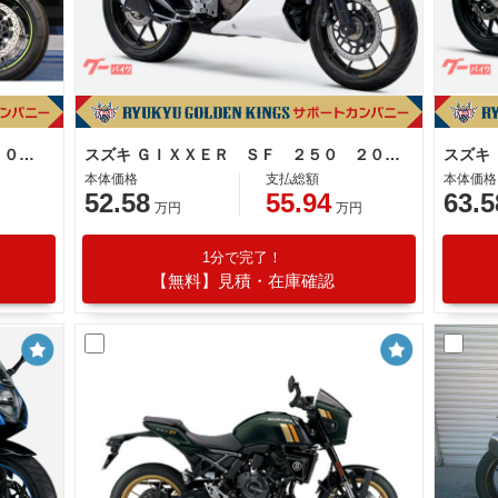
スズキ ＧＳＸ−Ｒ１０００Ｒ 新車 ２０２２国内ファイナルモデル
スズキ ＧＩＸＸＥＲ ＳＦ ２５０ ２０２６年モデル 油冷単気筒エンジン
本体価格
支払総額
本体価格
52.58
55.94
63.5
万円
万円
1分で完了！
【無料】見積・在庫確認