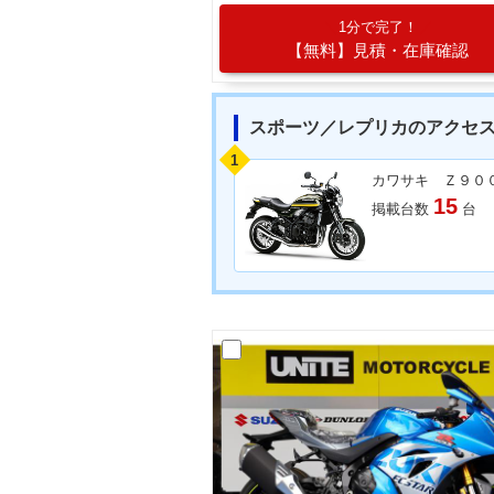
1分で完了！
【無料】見積・在庫確認
スポーツ／レプリカのアクセ
1
カワサキ Ｚ９０
15
掲載台数
台