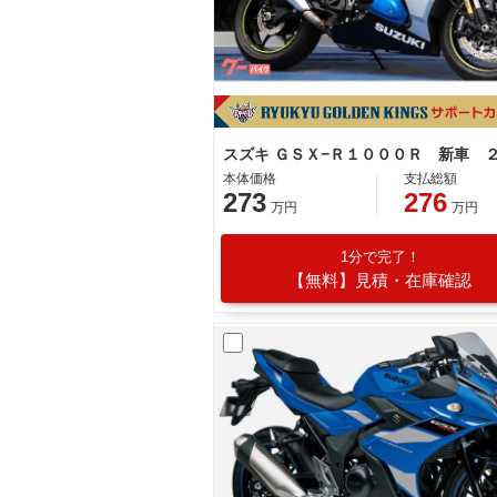
本体価格
支払総額
273
276
万円
万円
1分で完了！
【無料】見積・在庫確認