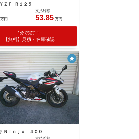
 ＹＺＦ−Ｒ１２５
支払総額
53.85
万円
万円
1分で完了！
【無料】見積・在庫確認
キ Ｎｉｎｊａ ４００
支払総額