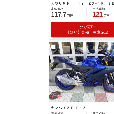
カワサキ Ｎｉｎｊａ ＺＸ−４Ｒ Ｓ
本体価格
支払総額
117.7
121
万円
万円
1分で完了！
【無料】見積・在庫確認
ヤマハ ＹＺＦ−Ｒ１５
本体価格
支払総額