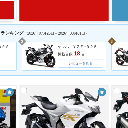
スランキング
（2026年07月26日～2026年08月01日）
2
3
０ＲＳ
ヤマハ ＹＺＦ−Ｒ２５
18
掲載台数
台
レビューを見る