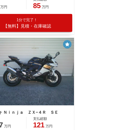
85
万円
万円
1分で完了！
【無料】見積・在庫確認
キ Ｎｉｎｊａ ＺＸ−４Ｒ ＳＥ
支払総額
7
121
万円
万円