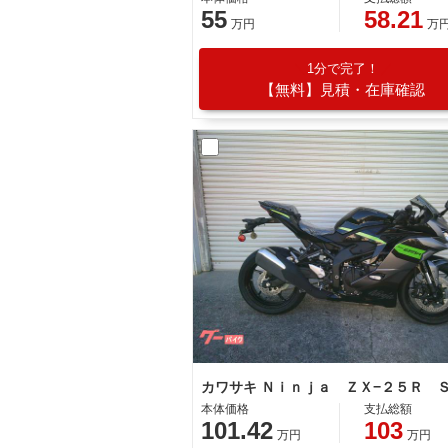
55
58.21
万円
万
1分で完了！
【無料】見積・在庫確認
カワサキ Ｎｉｎｊａ ＺＸ−２５Ｒ 
本体価格
支払総額
101.42
103
万円
万円