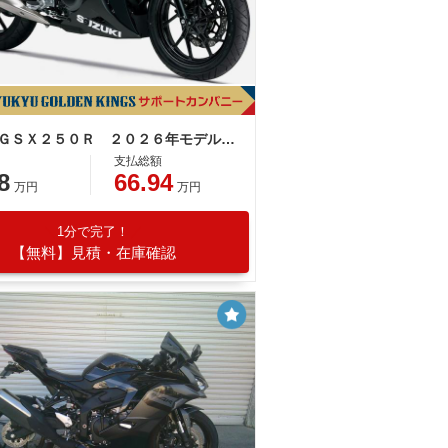
スズキ ＧＳＸ２５０Ｒ ２０２６年モデル 水冷２気筒エンジン
支払総額
8
66.94
万円
万円
1分で完了！
【無料】見積・在庫確認