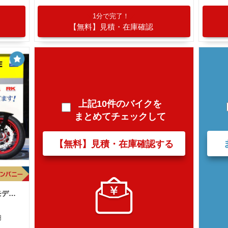
1分で完了！
【無料】見積・在庫確認
上記10件のバイクを
まとめてチェックして
【無料】見積・在庫確認する
スズキ ＧＳＸ−８ＴＴ ２０２６最新モデル Ｓ．Ｉ．Ｒ．Ｓ 純正ビキニカウル
円