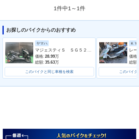
1件中1～1件
お探しのバイクからのおすすめ
ヤマハ
ＫＹ
マジェスティＳ ＳＧ５２Ｊ 最終２０２０年モデル 純正ロングスクリーン ブラックメタリックＸ
価格:
28.99
万
価格:
総額:
35.63
万
総額:
このバイクと同じ車種を検索
このバイク