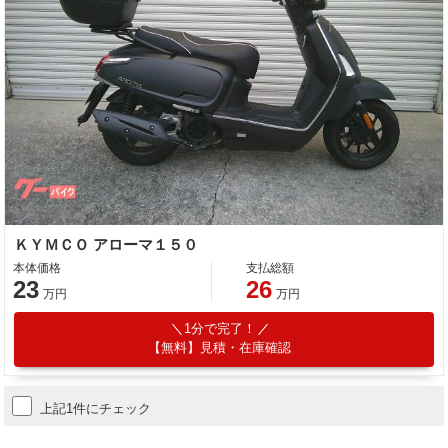
ＫＹＭＣＯ アローマ１５０
本体価格
支払総額
23
26
万円
万円
1分で完了！
【無料】見積・在庫確認
上記1件にチェック