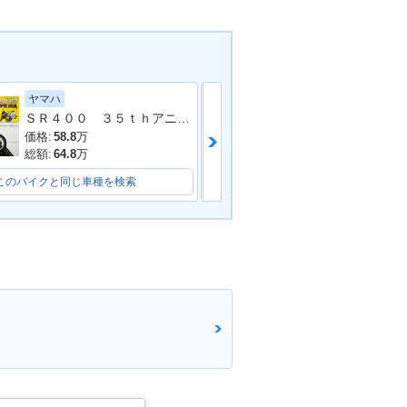
ヤマハ
スズキ
1974年 250TR
250TR・新登場
ＳＲ４００ ３５ｔｈアニバーサリーＥＤ ２０１３年モデル 社外マフラー フェンダーレス 社外シート 社外フェンダー その他多数
価格:
58.8
万
価格:
39.8
万
総額:
64.8
万
総額:
44.8
万
このバイクと同じ車種を検索
このバイクと同じ車種を検索