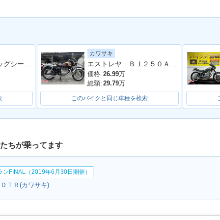
カワサキ
TR・カラー
2004年 250TR・カラー
2003年 250TR・カラー
2002年 
ＦＴＲ２２３ ビッグシーダーアルミタンク タックロールシート ロボハン フェンダーレス
エストレヤ ＢＪ２５０Ａ型 カスタム 整備 保証 自賠責保険
チェンジ
チェンジ
価格:
26.99
万
総額:
29.79
万
索
このバイクと同じ車種を検索
人たちが乗ってます
FINAL（2019年6月30日開催）
０ＴＲ(カワサキ)