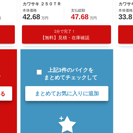
カワサキ ２５０ＴＲ
カワサ
本体価格
支払総額
本体価格
42.68
47.68
33.8
円
万円
万円
1分で完了！
【無料】見積・在庫確認
上記3件のバイクを
まとめてチェックして
て
まとめてお気に入りに追加
る