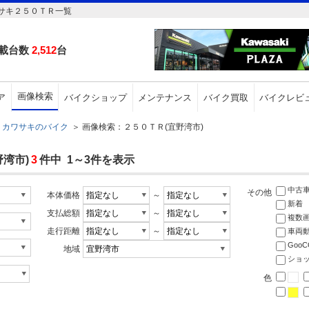
サキ２５０ＴＲ一覧
載台数
2,512
台
画像検索
ア
バイクショップ
メンテナンス
バイク買取
バイクレビ
カワサキのバイク
＞
画像検索：２５０ＴＲ(宜野湾市)
湾市)
3
件中 1～3件を表示
中古
その他
本体価格
～
新着
支払総額
～
複数
走行距離
～
車両
Goo
地域
ショ
色