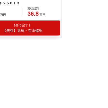
キ ２５０ＴＲ
支払総額
36.8
万円
万円
1分で完了！
【無料】見積・在庫確認