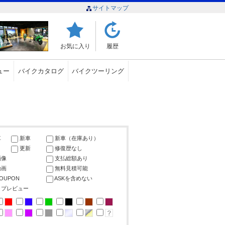
サイトマップ
お気に入り
履歴
ュー
バイクカタログ
バイクツーリング
車
新車
新車（在庫あり）
更新
修復歴なし
画像
支払総額あり
動画
無料見積可能
COUPON
ASKを含めない
ップレビュー