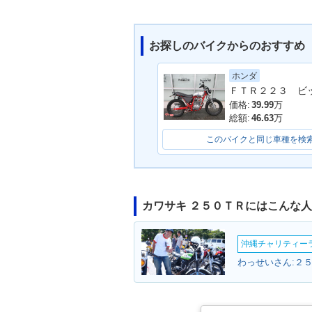
お探しのバイクからのおすすめ
ホンダ
2006年 250TR・カラー
2005年 250
チェンジ
チェンジ
価格:
39.99
万
総額:
46.63
万
このバイクと同じ車種を検
カワサキ ２５０ＴＲにはこんな
1972年 250TR
沖縄チャリティーラン
わっせいさん:２５