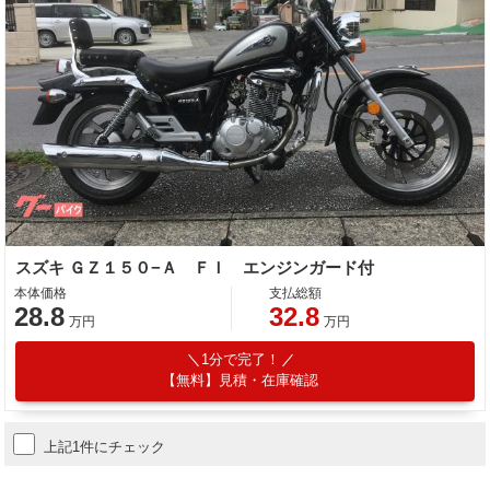
スズキ ＧＺ１５０−Ａ ＦＩ エンジンガード付
本体価格
支払総額
28.8
32.8
万円
万円
1分で完了！
【無料】見積・在庫確認
上記1件にチェック