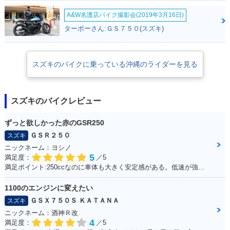
A&W名護店バイク撮影会(2019年3月16日)
ターボーさん:ＧＳ７５０(スズキ)
スズキのバイクに乗っている沖縄のライダーを見る
スズキのバイクレビュー
ずっと欲しかった赤のGSR250
ＧＳＲ２５０
スズキ
ニックネーム：ヨシノ
5
満足度：
／5
満足ポイント:250ccなのに車体も大きく安定感がある。低速が強いのエンスト知らず。
1100のエンジンに変えたい
ＧＳＸ７５０Ｓ ＫＡＴＡＮＡ
スズキ
ニックネーム：酒神Ｒ改
4
満足度：
／5