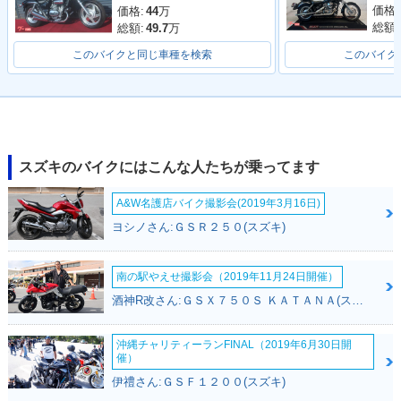
価格:
価格:
44
万
総額:
総額:
49.7
万
このバイクと同じ車種を検索
このバイク
スズキのバイクにはこんな人たちが乗ってます
A&W名護店バイク撮影会(2019年3月16日)
ヨシノさん:ＧＳＲ２５０(スズキ)
南の駅やえせ撮影会（2019年11月24日開催）
酒神R改さん:ＧＳＸ７５０Ｓ ＫＡＴＡＮＡ(スズキ)
沖縄チャリティーランFINAL（2019年6月30日開
催）
伊禮さん:ＧＳＦ１２００(スズキ)