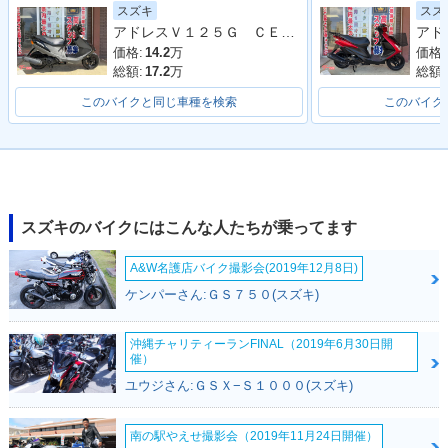
2010年 ADDRESS
2007年 ADDRESS
2005年 ADDRESS
スズキ
スズ
V125・マイナーチ
V125・マイナーチ
V125・新登場
アドレスＶ１２５Ｇ ＣＥ４ＥＡ型 ２００９年モデル リアキャリア サイドスタンド センタースタンド シガーソケット
ェンジ
ェンジ
価格:
14.2
万
価格:
総額:
17.2
万
総額:
このバイクと同じ車種を検索
このバイク
スズキのバイクにはこんな人たちが乗ってます
A&W名護店バイク撮影会(2019年12月8日)
ケンパーさん:ＧＳ７５０(スズキ)
沖縄チャリティーランFINAL（2019年6月30日開
催）
ユウジさん:ＧＳＸ−Ｓ１０００(スズキ)
南の駅やえせ撮影会（2019年11月24日開催）