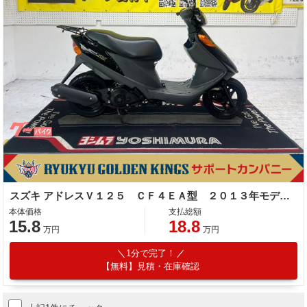
スズキ アドレスＶ１２５ ＣＦ４ＥＡ型 ２０１３年モデル スペアキー リアキャリア センタースタンド
本体価格
支払総額
15.8
18.8
万円
万円
1分で完了！
【無料】見積・在庫確認