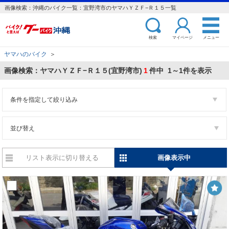
画像検索：沖縄のバイク一覧：宜野湾市のヤマハＹＺＦ−Ｒ１５一覧
検索
マイページ
メニュー
ヤマハのバイク
＞
画像検索：ヤマハＹＺＦ−Ｒ１５(宜野湾市)
1
件中 1～1件を表示
条件を指定して絞り込み
並び替え
リスト表示に切り替える
画像表示中