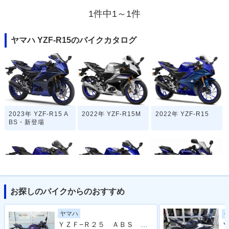
1件中1～1件
ヤマハ YZF-R15のバイクカタログ
2023年 YZF-R15 A
2022年 YZF-R15M
2022年 YZF-R15
BS・新登場
お探しのバイクからのおすすめ
2018年 YZF-R15
2017年 R15
2012年 YZF-R15
ヤマハ
ＹＺＦ−Ｒ２５ ＡＢＳ ２０２３年モデル ＲＧ７４Ｊ ＷＲ’Ｓマフラー
Ｙ