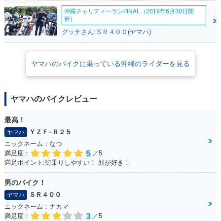
沖縄チャリティーランFINAL（2019年6月30日開
催）
グッチさん:ＳＲ４００(ヤマハ)
ヤマハのバイクに乗っている沖縄のライダーを見る
ヤマハのバイクレビュー
最高！
ＹＺＦ−Ｒ２５
ヤマハ
ニックネーム：なつ
5
満足度：
／5
満足ポイント:街乗りしやすい！ 顔が好き！
男のバイク！
ＳＲ４００
ヤマハ
ニックネーム：ナカマ
3
満足度：
／5