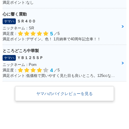
満足ポイント:なし
心に響く震動
ＳＲ４００
ヤマハ
ニックネーム：SR
5
満足度：
／5
満足ポイント:デザイン。色！ 1月納車で40周年記念車！！
ところどころ中華製
ＹＢ１２５ＳＰ
ヤマハ
ニックネーム：Pom
4
満足度：
／5
満足ポイント:低価格で買いやすく見た目も良いところ。125ccなので扱いやすい。
ヤマハのバイクレビューを見る