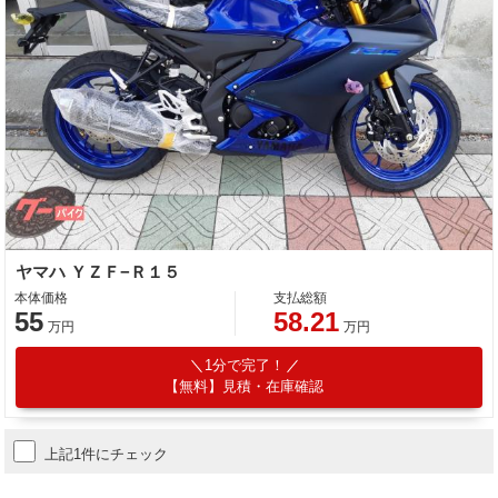
ヤマハ ＹＺＦ−Ｒ１５
本体価格
支払総額
55
58.21
万円
万円
1分で完了！
【無料】見積・在庫確認
上記1件にチェック