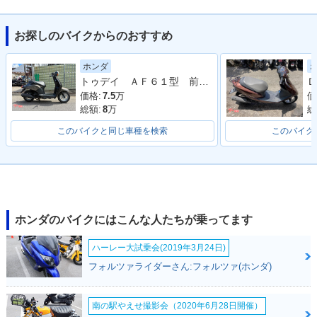
お探しのバイクからのおすすめ
2008年 Dio Cest
2006年 Dio Cest
2004年 Dio Cest
ホンダ
a・マイナーチェン
a・カラーチェンジ
a・フルモデルチェ
トゥデイ ＡＦ６１型 前後タイヤ新品 バッテリー新品 ブレーキシュー新品 ４サイクル キャブ車
Ｄ
ジ
ンジ
価格:
7.5
万
価
総額:
8
万
総
このバイクと同じ車種を検索
このバイク
1998年 Dio Cest
1997年 Dio Cest
1995年 Dio Cest
a・マイナーチェン
a・追加
a・新登場
ジ
ホンダのバイクにはこんな人たちが乗ってます
ハーレー大試乗会(2019年3月24日)
フォルツァライダーさん:フォルツァ(ホンダ)
南の駅やえせ撮影会（2020年6月28日開催）