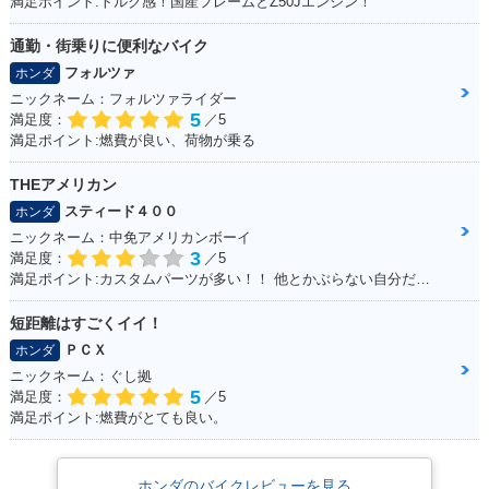
満足ポイント:トルク感！国産フレームとZ50Jエンジン！
通勤・街乗りに便利なバイク
フォルツァ
ホンダ
ニックネーム：フォルツァライダー
5
満足度：
／5
満足ポイント:燃費が良い、荷物が乗る
THEアメリカン
スティード４００
ホンダ
ニックネーム：中免アメリカンボーイ
3
満足度：
／5
満足ポイント:カスタムパーツが多い！！ 他とかぶらない自分だけのオリジナルバイクを作れます☆ 400ccだけど、カスタムすれば迫力満点
短距離はすごくイイ！
ＰＣＸ
ホンダ
ニックネーム：ぐし拠
5
満足度：
／5
満足ポイント:燃費がとても良い。
ホンダのバイクレビューを見る