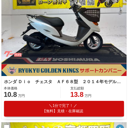
ホンダ Ｄｉｏ チェスタ ＡＦ６８型 ２０１４年モデル フロントバスケット
本体価格
支払総額
10.8
13.8
万円
万円
1分で完了！
【無料】見積・在庫確認