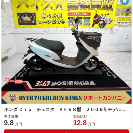
ホンダ Ｄｉｏ チェスタ ＡＦ６８型 ２００９年モデル リアキャリア 前カゴ センタースタンド
本体価格
支払総額
9.8
12.8
万円
万円