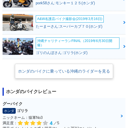
pork58さん:モンキー１２５(ホンダ)
A&W名護店バイク撮影会(2019年3月16日)
たーまーさん:スーパーカブ７０(ホンダ)
沖縄チャリティーランFINAL（2019年6月30日開
催）
ゴリのんぼさん:ゴリラ(ホンダ)
ホンダのバイクに乗っている沖縄のライダーを見る
ホンダのバイクレビュー
グーバイク
ゴリラ
ホンダ
ニックネーム：猿軍No3
4
満足度：
／5