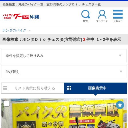
画像検索：沖縄のバイク一覧：宜野湾市のホンダＤｉｏ チェスタ一覧
検索
マイページ
メニュー
ホンダのバイク
＞
画像検索：ホンダＤｉｏ チェスタ(宜野湾市)
2
件中 1～2件を表示
条件を指定して絞り込み
並び替え
リスト表示に切り替える
画像表示中