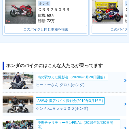
1996年 CBR900RR
1995年 CBR900RR
1994年 CBR900RR
ホンダ
FireBlade・フルモ
FireBlade・カラー
FireBlade・マイナ
ＣＢＲ２５０ＲＲ
Ｃ
デルチェンジ
チェンジ
ーチェンジ
価格:
69
万
価
総額:
72
万
総
このバイクと同じ車種を検索
このバイク
1993年 CBR900RR
1992年 CBR900RR
FireBlade・カラー
FireBlade・新登場
チェンジ
ホンダのバイクにはこんな人たちが乗ってます
南の駅やえせ撮影会（2020年6月28日開催）
ヒートーさん:グロム(ホンダ)
A&W名護店バイク撮影会(2019年3月16日)
ケンさん:Ａｐｅ１００(ホンダ)
沖縄チャリティーランFINAL（2019年6月30日開
催）