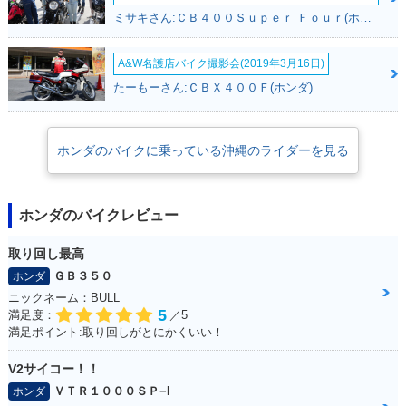
ミサキさん:ＣＢ４００Ｓｕｐｅｒ Ｆｏｕｒ(ホンダ)
A&W名護店バイク撮影会(2019年3月16日)
たーもーさん:ＣＢＸ４００Ｆ(ホンダ)
ホンダのバイクに乗っている沖縄のライダーを見る
ホンダのバイクレビュー
取り回し最高
ＧＢ３５０
ホンダ
ニックネーム：BULL
5
満足度：
／5
満足ポイント:取り回しがとにかくいい！
V2サイコー！！
ＶＴＲ１０００ＳＰ−I
ホンダ