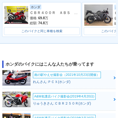
ホンダ
ＣＢＲ４００Ｒ ＡＢＳ ＮＣ５６型 ２０２４年モデル スクリーン サイドスタンド
Ｃ
価格:
69.8
万
価
総額:
74.8
万
総
このバイクと同じ車種を検索
このバイク
ホンダのバイクにはこんな人たちが乗ってます
南の駅やえせ撮影会（2021年10月23日開催）
れんさん:ＰＣＸ(ホンダ)
A&W名護店バイク撮影会(2019年4月20日)
りゅうきさん:ＣＢＲ２５０Ｒ(ホンダ)
A&W名護店バイク撮影会(2019年3月16日)