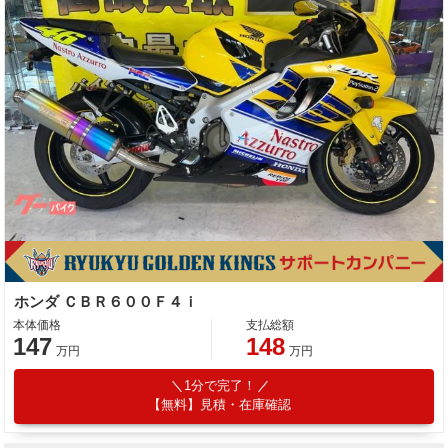
ホンダ ＣＢＲ６００Ｆ４ｉ
本体価格
支払総額
147
148
万円
万円
1分で完了！
【無料】見積・在庫確認