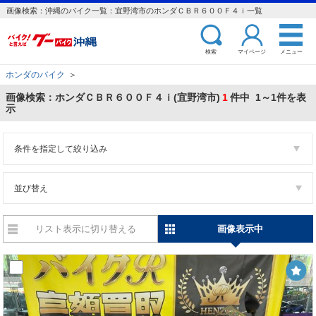
画像検索：沖縄のバイク一覧：宜野湾市のホンダＣＢＲ６００Ｆ４ｉ一覧
検索
マイページ
メニュー
ホンダのバイク
＞
画像検索：ホンダＣＢＲ６００Ｆ４ｉ(宜野湾市)
1
件中 1～1件を表
示
条件を指定して絞り込み
並び替え
リスト表示に切り替える
画像表示中