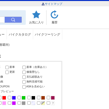
サイトマップ
お気に入り
履歴
ュー
バイクカタログ
バイクツーリング
那覇市)
示
車
新車
新車（在庫あり）
更新
修復歴なし
画像
支払総額あり
動画
無料見積可能
COUPON
ASKを含めない
ップレビュー