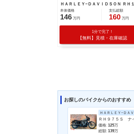
本体価格
支払総額
146
160
万円
万円
1分で完了！
【無料】見積・在庫確認
お探しのバイクからのおすすめ
価格:
125
万
総額:
139
万