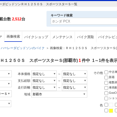
ーダビッドソンＲＨ１２５０Ｓ スポーツスターＳ一覧
キーワード検索
載台数
2,512
台
画像検索
ア
バイクショップ
メンテナンス
バイク買取
バイクレビ
ハーレーダビッドソンのバイク
＞
画像検索：ＲＨ１２５０Ｓ スポーツスターＳ(
Ｈ１２５０Ｓ スポーツスターＳ(那覇市)
1
件中 1～1件を表
中古
その他
本体価格
～
新着
支払総額
～
複数
走行距離
～
車両
Goo
地域
ショ
色