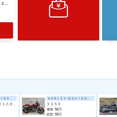
ＨＡＲＬＥＹ−ＤＡＶＩＤＳＯＮ ＲＨ１２５０Ｓ スポーツスターＳ／前後ブレンボブレーキライン／イージーアジャストリアサスペンション／灯火類フルＬＥＤ
ＨＡＲＬＥＹ−ＤＡＶＩＤＳＯＮ
ＨＡＲＬＥＹ−ＤＡＶＩＤＳＯＮ
ＲＨ９７５Ｓ ナイトスタースペシャル ＡＢＳ 前後ブレーキｂｒｅｍｂｏ クルーズコントロール 最新システム多数搭載
Ｘ３５０
価格:
52
万
総額:
55
万