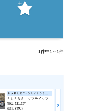
1件中1～1件
ＨＡＲＬＥＹ−ＤＡＶＩＤＳＯＮ
ＦＬＦＢＳ ソフテイルファットボーイ１１４
価格:
231.1
万
価格:
224
万
総額:
239
万
総額:
240
万