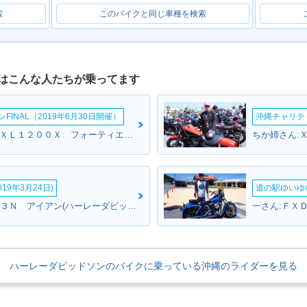
索
このバイクと同じ車種を検索
はこんな人たちが乗ってます
INAL（2019年6月30日開催）
沖縄チャリティ
Maserati Milkeさん:ＸＬ１２００Ｘ フォーティエイト(ハーレーダビッドソン)
19年3月24日)
道の駅ゆいゆ
TAKAさん:ＸＬ８８３Ｎ アイアン(ハーレーダビッドソン)
ハーレーダビッドソンのバイクに乗っている沖縄のライダーを見る