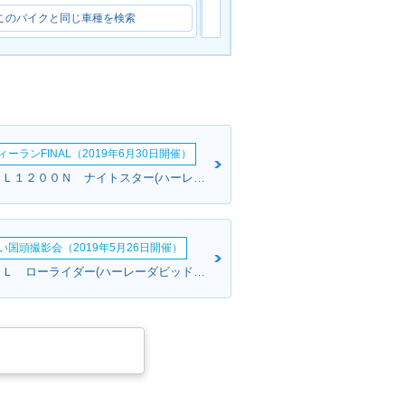
このバイクと同じ車種を検索
このバイクと同じ車種を検索
ーランFINAL（2019年6月30日開催）
ちか姉さん:ＸＬ１２００Ｎ ナイトスター(ハーレーダビッドソン)
い国頭撮影会（2019年5月26日開催）
一さん:ＦＸＤＬ ローライダー(ハーレーダビッドソン)