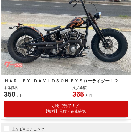
ＨＡＲＬＥＹ−ＤＡＶＩＤＳＯＮ ＦＸＳローライダー１２００
本体価格
支払総額
350
365
万円
万円
1分で完了！
【無料】見積・在庫確認
上記1件にチェック