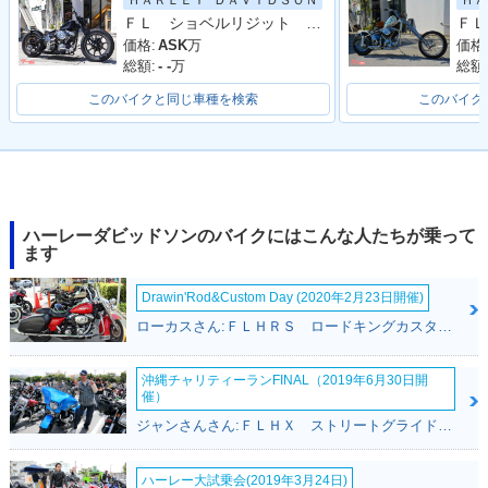
ＨＡＲＬＥＹ−ＤＡＶＩＤＳＯＮ
ＨＡ
ＦＬ ショベルリジット スプリンガー ジョッキーシフト
ＦＬ
価格:
ASK
万
価格
総額:
- -
万
総額
このバイクと同じ車種を検索
このバイク
ハーレーダビッドソンのバイクにはこんな人たちが乗って
ます
Drawin'Rod&Custom Day (2020年2月23日開催)
ローカスさん:ＦＬＨＲＳ ロードキングカスタム(ハーレーダビッドソン)
沖縄チャリティーランFINAL（2019年6月30日開
催）
ジャンさんさん:ＦＬＨＸ ストリートグライド(ハーレーダビッドソン)
ハーレー大試乗会(2019年3月24日)