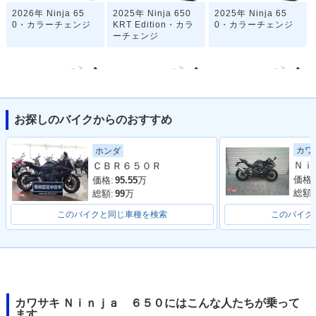
2026年 Ninja 65
2025年 Ninja 650
2025年 Ninja 65
0・カラーチェンジ
KRT Edition・カラ
0・カラーチェンジ
ーチェンジ
お探しのバイクからのおすすめ
2024年 Ninja 650
2024年 Ninja 65
2023年 Ninja 650
カワ
ホンダ
KRT Edition・カラ
0・カラーチェンジ
KRT Edition・マイ
ＣＢＲ６５０Ｒ
ーチェンジ
ナーチェンジ
価格:
価格:
95.55
万
総額:
総額:
99
万
このバイクと同じ車種を検索
このバイク
2023年 Ninja 65
2022年 Ninja 650
2022年 Ninja 65
0・マイナーチェン
KRT Edition・マイ
0・マイナーチェン
ジ
ナーチェンジ
ジ
カワサキ Ｎｉｎｊａ ６５０にはこんな人たちが乗って
ます