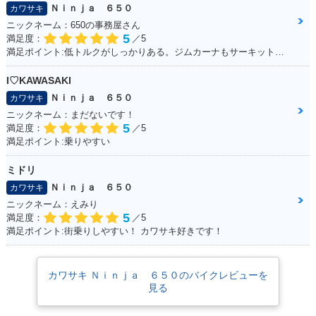
Ｎｉｎｊａ ６５０
カワサキ
ニックネーム：650の事務屋さん
2019年 Ninja 65
2018年 Ninja 650
2018年 Ninja 65
5
満足度：
／5
0・カラーチェンジ
KRT Edition・特
0・カラーチェンジ
満足ポイント:低トルクがしっかりある。ジムカーナもサーキットも走れる
別・限定仕様
I♡KAWASAKI
Ｎｉｎｊａ ６５０
カワサキ
ニックネーム：まだないです！
5
満足度：
／5
満足ポイント:乗りやすい
2017年 Ninja 650 A
2017年 Ninja 650 A
2016年 Ninja 65
ミドリ
BS KRT Edition・
BS・フルモデルチェ
0・カラーチェンジ
特別・限定仕様
ンジ
Ｎｉｎｊａ ６５０
カワサキ
ニックネーム：えみり
5
満足度：
／5
満足ポイント:街乗りしやすい！ カワサキ好きです！
カワサキ Ｎｉｎｊａ ６５０のバイクレビューを
見る
2015年 Ninja 65
2014年 Ninja 65
2013年 Ninja 65
0・カラーチェンジ
0・カラーチェンジ
0・カラーチェンジ