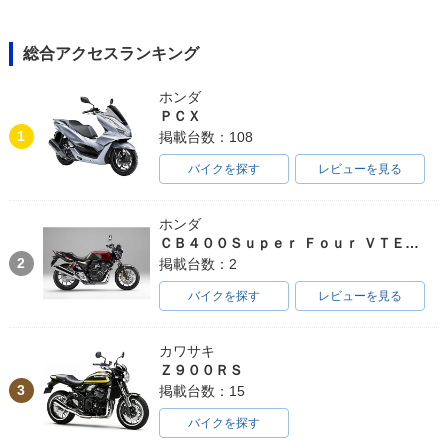
総合アクセスランキング
ホンダ
ＰＣＸ
2012年 Ninja 65
1
掲載台数：108
0・新登場
バイクを探す
レビューを見る
ホンダ
ＣＢ４００Ｓｕｐｅｒ Ｆｏｕｒ ＶＴＥＣ ＳＰＥＣ３
2
掲載台数：2
バイクを探す
レビューを見る
カワサキ
Ｚ９００ＲＳ
3
掲載台数：15
バイクを探す