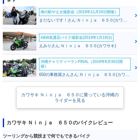
南の駅やえせ撮影会（2019年11月24日開催）
まだないです！さん:Ｎｉｎｊａ ６５０(カワサキ)
A&W名護店バイク撮影会(2019年1月19日)
2021年 Ninja 650
2021年 Ninja 65
2020年 Ninja 650
KRT Edition・カラ
0・カラーチェンジ
KRT Edition・マイ
えみりさん:Ｎｉｎｊａ ６５０(カワサキ)
ーチェンジ
ナーチェンジ
沖縄チャリティーランFINAL（2019年6月30日開
催）
650の事務屋さんさん:Ｎｉｎｊａ ６５０(カワサキ)
カワサキ Ｎｉｎｊａ ６５０に乗っている沖縄の
2020年 Ninja 65
2020年 Ninja 650
2019年 Ninja 650
ライダーを見る
0・マイナーチェン
KRT Edition・特
ジ
別・限定仕様
カワサキ Ｎｉｎｊａ ６５０のバイクレビュー
ツーリングから競技まで何でもできるバイク