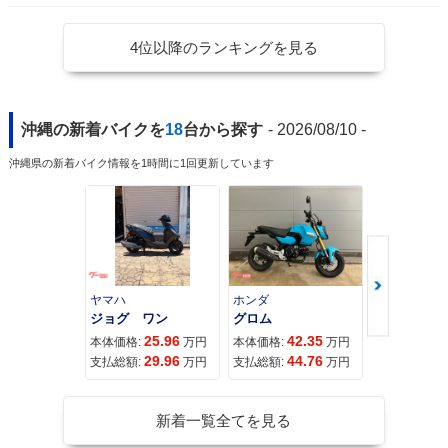
4位以降のランキングを見る
沖縄の新着バイクを
18
台から探す
- 2026/08/10 -
沖縄県の新着バイク情報を1時間に1回更新しています
ヤマハ
ホンダ
ホンダ
ジョグ ワン
グロム
25.96
42.35
11
本体価格:
万円
本体価格:
万円
本体価格:
29.96
44.76
11
支払総額:
万円
支払総額:
万円
支払総額:
新着一覧全てを見る